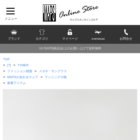
ブランド
カテゴリ
マイページ
overseas
お問合せ
16,500円(税込)以上のお買い上げで送料無料
TOP
>
>
[T]
TYMER
>
>
ファッション雑貨
メガネ・サングラス
>
>
MAPSの走れるウェア
ランニング小物
>
新着アイテム