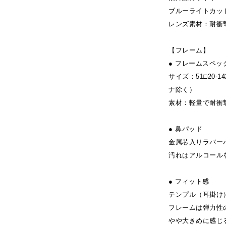
ブルーライトカット
レンズ素材：耐衝
【フレーム】
● フレームスペッ
サイズ：51□20-1
ナ除く）
素材：軽量で耐衝撃
● 鼻パッド
金属芯入りラバー
汚れはアルコール
● フィット感
テンプル（耳掛け
フレームは弾力性
やや大きめに感じ