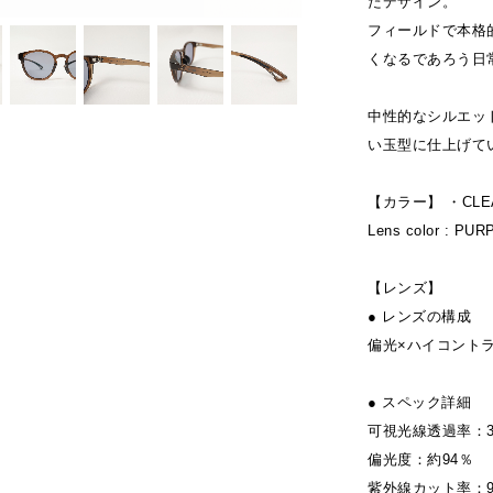
たデザイン。
フィールドで本格的
くなるであろう日
中性的なシルエッ
い玉型に仕上げて
【カラー】 ・CLEA
Lens color : PURP
【レンズ】
● レンズの構成
偏光×ハイコントラ
● スペック詳細
可視光線透過率：3
偏光度：約94％
紫外線カット率：9