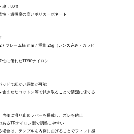
率：80％
撃性・透明度の高いポリカーボネート
ク
42 / フレーム幅 mm / 重量 25g（レンズ込み・カラビ
性に優れたTR90ナイロン
パッドで細かい調整が可能
を含ませたコットン等で拭き取ることで清潔に保てる
）内側に滑り止めラバーを搭載し、ズレを防止
のあるTRナイロン製で調整しやすい
る場合は、テンプルを内側に曲げることでフィット感