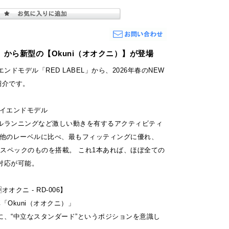
EL」から新型の【Okuni（オオクニ）】が登場
イエンドモデル「RED LABEL」から、2026年春のNEW
ご紹介です。
 ハイエンドモデル
ルランニングなど激しい動きを有するアクティビティ
 他のレーベルに比べ、最もフィッティングに優れ、
の最高スペックのものを搭載。 これ1本あれば、ほぼ全ての
対応が可能。
オオクニ - RD-006】
6弾「Okuni（オオクニ）」
と同様に、“中立なスタンダード”というポジションを意識し