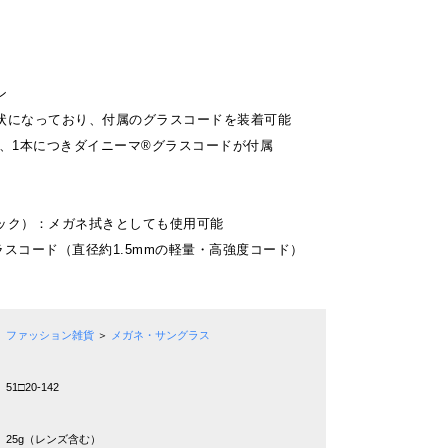
ン
状になっており、付属のグラスコードを装着可能
]には、1本につきダイニーマ®グラスコードが付属
ック）：メガネ拭きとしても使用可能
スコード（直径約1.5mmの軽量・高強度コード）
ファッション雑貨
＞
メガネ・サングラス
51□20-142
25g（レンズ含む）