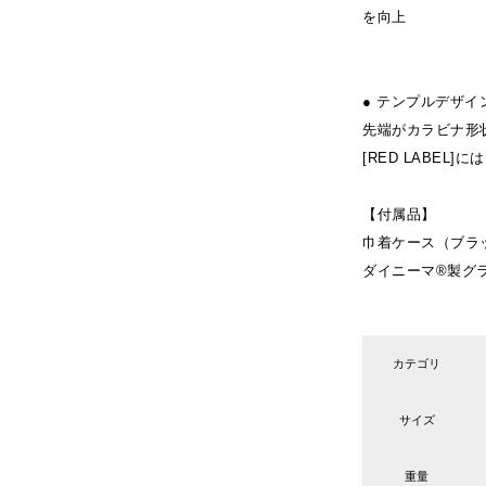
を向上
● テンプルデザイ
先端がカラビナ形
[RED LABEL
【付属品】
巾着ケース（ブラ
ダイニーマ®製グラ
カテゴリ
サイズ
重量