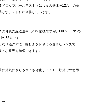
るドロップボールテスト（16.3ｇの鉄球を127cmの高
落とすテスト）に合格しています。
の可視光線透過率は20％前後ですが、MILS LENSの
1〜32％です。
くなり過ぎずに、眩しさをおさえる優れたレンズで
リアな視界を確保できます。
繁に外気にさらされても劣化しにくく、野外での使用
。
ーブ