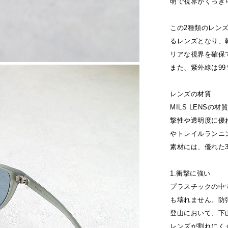
明で視界がくっき
この2種類のレン
るレンズとなり、
リアな視界を確保
また、紫外線は9
レンズの材質
MILS LENS
撃性や透明度に優
やトレイルランニ
素材には、優れた
1.衝撃に強い
プラスチックの中
も壊れません。防
登山において、下
レンズが割れにく