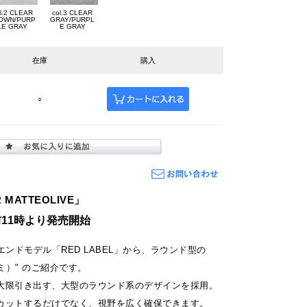
l.2 CLEAR
col.3 CLEAR
OWN/PURP
GRAY/PURPL
LE GRAY
E GRAY
在庫
購入
○
MATTEOLIVE」
 午前11時より発売開始
イエンドモデル「RED LABEL」から、ラウンド型の
ザナミ）" のご紹介です。
大限引き出す、大型のラウンド系のデザインを採用。
カットするだけでなく、視野を広く確保できます。