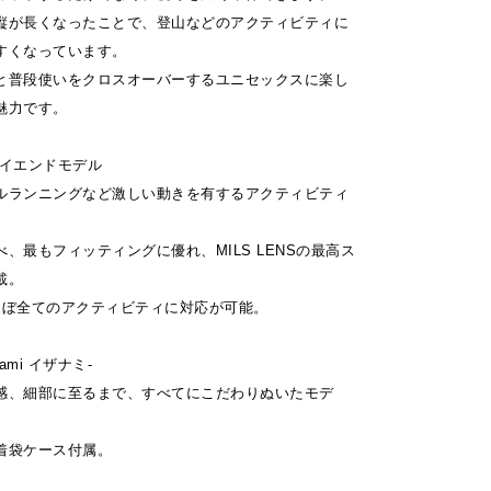
縦が長くなったことで、登山などのアクティビティに
すくなっています。
と普段使いをクロスオーバーするユニセックスに楽し
魅力です。
 ハイエンドモデル
ルランニングなど激しい動きを有するアクティビティ
、最もフィッティングに優れ、MILS LENSの最高ス
載。
ほぼ全てのアクティビティに対応が可能。
anami イザナミ-
感、細部に至るまで、すべてにこだわりぬいたモデ
着袋ケース付属。