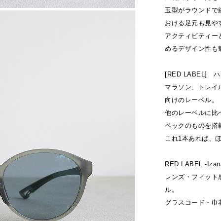
玉型がラウンドで
おける足元も見や
アクティビティー
めるデザイン性も
[RED LABEL]
マラソン、トレイ
向けのレーベル。
他のレーベルに比べ
ペックのものを搭
これ1本あれば、
RED LABEL -Iz
レンズ・フィット
ル。
グラスコード・巾