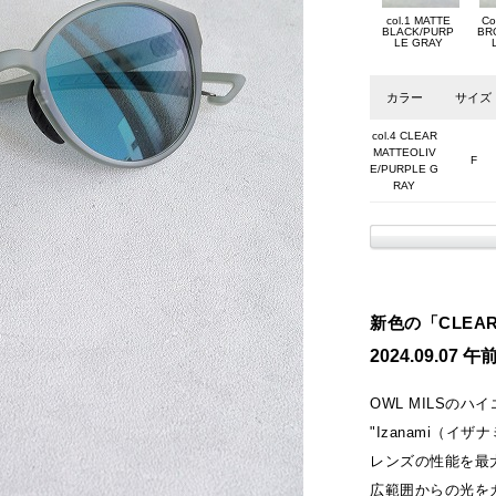
col.1 MATTE
Co
BLACK/PURP
BR
LE GRAY
カラー
サイズ
col.4 CLEAR
MATTEOLIV
F
E/PURPLE G
RAY
新色の「CLEAR 
2024.09.07
OWL MILSのハ
"Izanami（イ
レンズの性能を最
広範囲からの光を