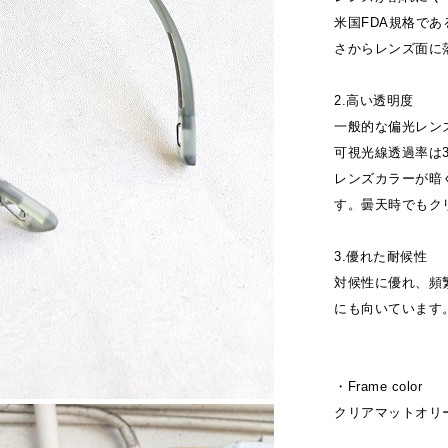
米国FDA規格であ
さからレンズ面に
2.高い透明度
一般的な偏光レンズ
可視光線透過率は3
レンズカラーが暗
す。曇天時でもク
3.優れた耐候性
対候性に優れ、頻
にも向いています
・Frame color
クリアマットオリ