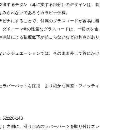
象徴するモダン（耳に接する部分）のデザインは、既
はみられないであろうカラビナ仕様。
ラビナにすることで、付属のグラスコードが容易に着
。ダイニーマ®の軽量なグラスコードは、一切水を含
や凍結による強度低下が起こらないなどの利点があり
ないシチュエーションでは、そのまま外して首にかけ
たラバーパットを採用 より細かな調整・フィッティ
2□20-143
け）内側に、滑り止めのラバーパーツを取り付けズレ