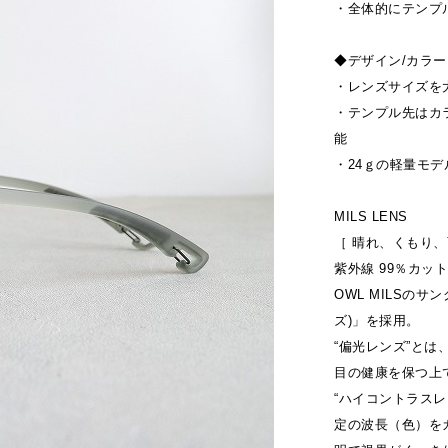
・全体的にテンプ
◆デザイン/カラー
・レンズサイズを
・テンプル先はカ
能
・24ｇの軽量モ
MILS LENS
［ 晴れ、くもり、
紫外線 99％カット
OWL MILSのサ
ズ)」を採用。
“偏光レンズ”と
目の健康を保つ上
“ハイコントラス
定の波長（色）を