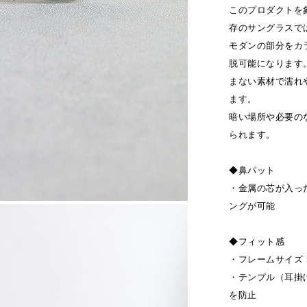
このプロダクトを
存のサングラスで
モダンの部分をカ
脱可能になります
まない素材で濡れ
ます。
暗い場所や必要の
られます。
◆鼻パット
・金属の芯が入っ
ングが可能
◆フィット感
・フレームサイズ：5
・テンプル（耳掛
を防止