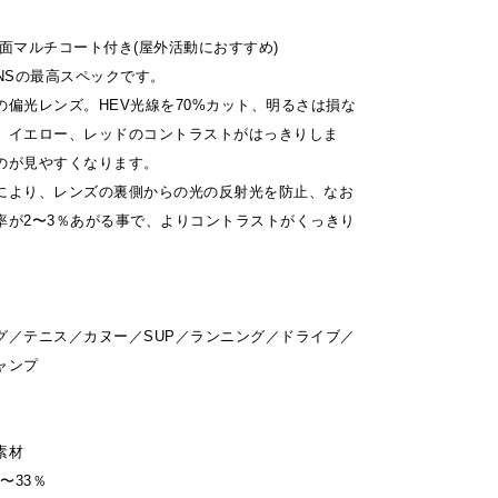
面マルチコート付き(屋外活動におすすめ)
LENSの最高スペックです。
の偏光レンズ。HEV光線を70%カット、明るさは損な
、イエロー、レッドのコントラストがはっきりしま
のが見やすくなります。
により、レンズの裏側からの光の反射光を防止、なお
率が2〜3％あがる事で、よりコントラストがくっきり
グ／テニス／カヌー／SUP／ランニング／ドライブ／
ャンプ
素材
〜33％