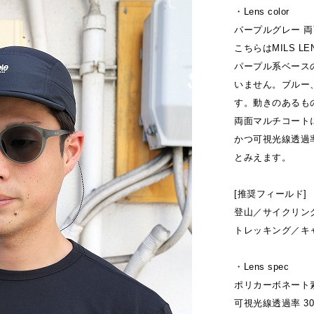
・Lens color
パープルグレー 両
こちらはMILS 
パープル系ベース
いません。ブルー
す。動きのあるも
両面マルチコート
かつ可視光線透過
とみえます。
[推奨フィールド]
登山／サイクリン
トレッキング／キ
・Lens spec
ポリカーボネート
可視光線透過率 30