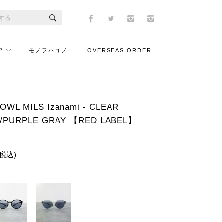
ア
モノヲハコブ
OVERSEAS ORDER
L MILS Izanami - CLEAR
E/PURPLE GRAY 【RED LABEL】
(税込)