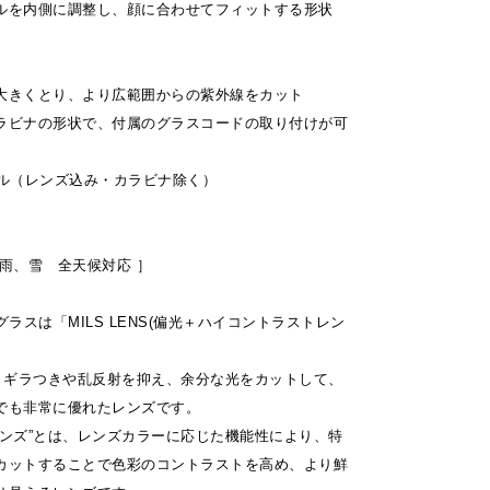
ルを内側に調整し、顔に合わせてフィットする形状
大きくとり、より広範囲からの紫外線をカット
ラビナの形状で、付属のグラスコードの取り付けが可
デル（レンズ込み・カラビナ除く）
雨、雪 全天候対応 ］
ングラスは「MILS LENS(偏光＋ハイコントラストレン
は、ギラつきや乱反射を抑え、余分な光をカットして、
でも非常に優れたレンズです。
レンズ”とは、レンズカラーに応じた機能性により、特
カットすることで色彩のコントラストを高め、より鮮