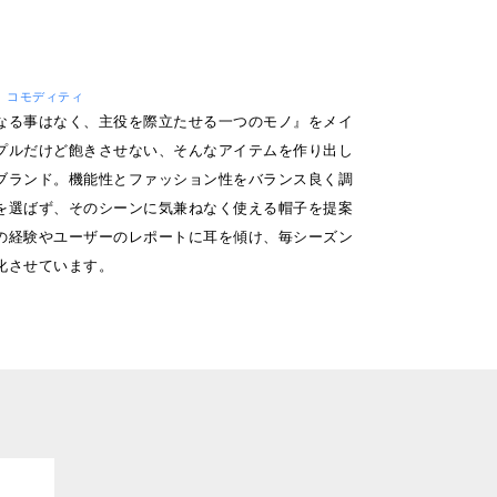
/ ハロ コモディティ
なる事はなく、主役を際立たせる一つのモノ』をメイ
プルだけど飽きさせない、そんなアイテムを作り出し
ブランド。機能性とファッション性をバランス良く調
を選ばず、そのシーンに気兼ねなく使える帽子を提案
の経験やユーザーのレポートに耳を傾け、毎シーズン
化させています。