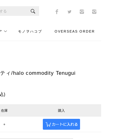
ア
モノヲハコブ
OVERSEAS ORDER
halo commodity Tenugui
込)
在庫
購入
○