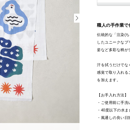
職人の手作業で
伝統的な「注染(
したユニークなプ
姿など多彩な柄が
汗を拭うだけでな
感覚で取り入れる
を加えます。
【お手入れ方法】
・ご使用前に手洗
・40度以下の水
・風通しの良い日