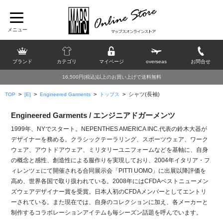
ブランド
カテゴリ
マイページ
overseas
お問合せ
16,500円(税込)以上のお買い上げで送料無料
>
>
>
>
シャツ(長袖)
TOP
[E]
Engineered Garments
トップス
Engineered Garments / エンジニアドガーメンツ
1999年、NYでスタート。NEPENTHES AMERICA INC.代表の鈴木大器が
デザイナーを務める。クラシックテーラリング、スポーツウェア、ワーク
ウェア、アウトドアウェア、ミリタリーユニフォームなどを基軸に、自身
の概念と感性、創造性による服作りを実現しており、2004年イタリア・フ
ィレンツェにて開催される合同展示会「PITTI UOMO」に出展以降評価を
高め、世界各国で取り扱われている。2008年にはCFDAベストニューメン
ズウェアデザイナー賞を受賞。日本人初のCFDAメンバーとしてエントリ
ーされている。また現在では、自身のコレクションに加え、各メーカーと
制作するコラボレーションアイテムも毎シーズン話題を呼んでいます。