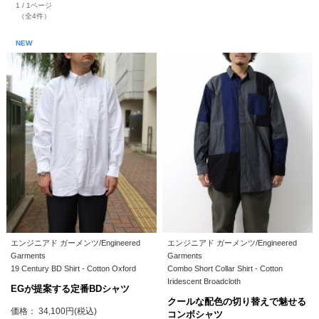
1 / 1ページ
（全4件）
NEW
エンジニアド ガーメンツ/Engineered
エンジニアド ガーメンツ/Engineered
Garments
Garments
19 Century BD Shirt - Cotton Oxford
Combo Short Collar Shirt - Cotton
Iridescent Broadcloth
EGが提案する定番BDシャツ
クールな配色の切り替えで魅せる
価格： 34,100円(税込)
コンボシャツ