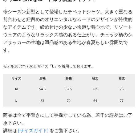
今シーズン新型として登場したチベットシャツ。大きく重なる
前合わせと紐留めのオリエンタルなムードのデザインが特徴的
なアイテムです。締め付けの少ない快適な着心地で、リゾート
ウェアのようなリラックス感のある仕上がり。チェック柄のシ
アサッカーの生地は凹凸感のある生地が春夏らしい雰囲気で
す。
モデル183cm 78kｇ サイズ「L」を着用しております。
サイズ
肩幅
身幅
袖丈
着丈
M
54.5
67.5
62
75
L
57
72
64
77
商品は全て平置きにして手採寸している為、若干の誤差はご了
承下さい。
詳細は
[サイズガイド]
をご覧下さい。