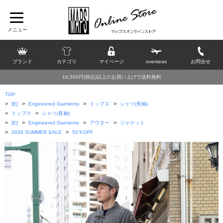
ブランド
カテゴリ
マイページ
overseas
お問合せ
16,500円(税込)以上のお買い上げで送料無料
TOP
>
>
>
>
[E]
Engineered Garments
トップス
シャツ(長袖)
>
>
トップス
シャツ(長袖)
>
>
>
>
[E]
Engineered Garments
アウター
ジャケット
>
>
2026 SUMMER SALE
50％OFF