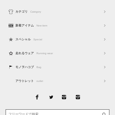
カテゴリ
Category
新着アイテム
New item
スペシャル
Special
走れるウェア
Running wear
モノヲハコブ
Bag
アウトレット
outlet