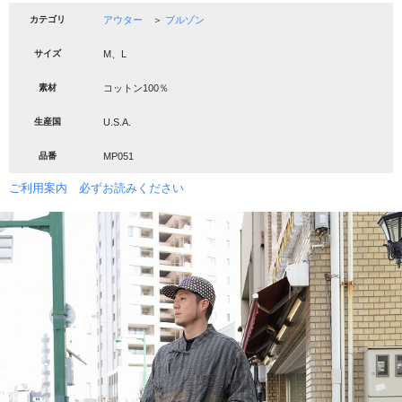
カテゴリ
アウター
＞
ブルゾン
サイズ
M、L
素材
コットン100％
生産国
U.S.A.
品番
MP051
ご利用案内 必ずお読みください