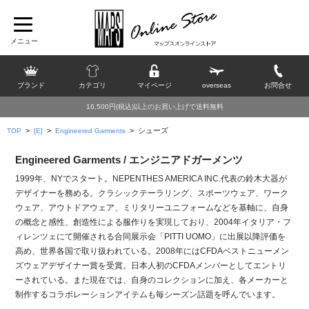
ブランド
カテゴリ
マイページ
overseas
お問合せ
16,500円(税込)以上のお買い上げで送料無料
>
>
>
シューズ
TOP
[E]
Engineered Garments
Engineered Garments / エンジニアドガーメンツ
1999年、NYでスタート。NEPENTHES AMERICA INC.代表の鈴木大器が
デザイナーを務める。クラシックテーラリング、スポーツウェア、ワーク
ウェア、アウトドアウェア、ミリタリーユニフォームなどを基軸に、自身
の概念と感性、創造性による服作りを実現しており、2004年イタリア・フ
ィレンツェにて開催される合同展示会「PITTI UOMO」に出展以降評価を
高め、世界各国で取り扱われている。2008年にはCFDAベストニューメン
ズウェアデザイナー賞を受賞。日本人初のCFDAメンバーとしてエントリ
ーされている。また現在では、自身のコレクションに加え、各メーカーと
制作するコラボレーションアイテムも毎シーズン話題を呼んでいます。