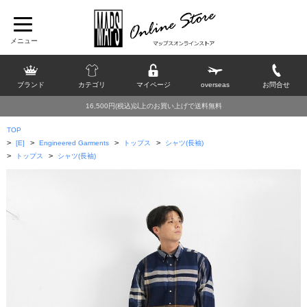
ブランド
カテゴリ
マイページ
overseas
お問合せ
16,500円(税込)以上のお買い上げで送料無料
TOP
>
>
>
>
[E]
Engineered Garments
トップス
シャツ(長袖)
>
>
トップス
シャツ(長袖)