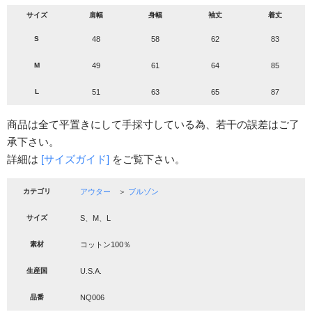
サイズ
肩幅
身幅
袖丈
着丈
S
48
58
62
83
M
49
61
64
85
L
51
63
65
87
商品は全て平置きにして手採寸している為、若干の誤差はご了
承下さい。
詳細は
[サイズガイド]
をご覧下さい。
カテゴリ
アウター
＞
ブルゾン
サイズ
S、M、L
素材
コットン100％
生産国
U.S.A.
品番
NQ006