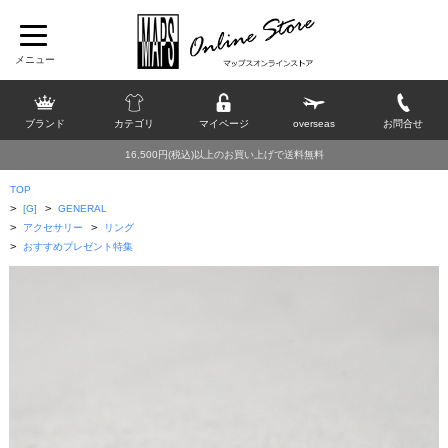
ブランド
カテゴリ
マイページ
overseas
お問合せ
16,500円(税込)以上のお買い上げで送料無料
TOP
>
>
[G]
GENERAL
>
>
アクセサリー
リング
>
おすすめプレゼント特集