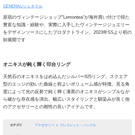
GENERAL/ジェネラル
原宿のヴィンテージショップ"Lemontea"が海外買い付けで得た
豊富な知識・経験や、実際に入手したヴィンテージジュエリー
をデザインソースにしたプロダクトライン。2023年SSより初の
卸展開です
オニキスが鈍く輝く印台リング
天然石のオニキスをはめ込んだシルバー925リング。スクエア
型のエッジの効いた曲線と程よいボリューム感が特徴。見る角
度によって光の反射で鈍く輝く漆黒のオニキスがシンプルなが
ら確かな存在感を演出。幅広いスタイリングと馴染みが良く他
のアクセサリーとの相性の良いアイテムです。
カテゴリ
アクセサリー
＞
ブレスレット・バングル