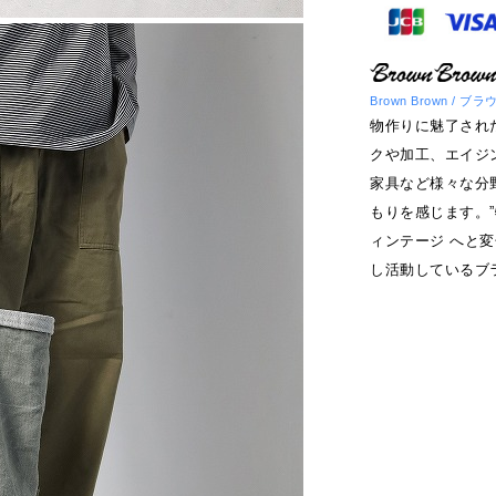
Brown Brown / 
物作りに魅了された Ta
クや加工、エイジ
家具など様々な分
もりを感じます。
ィンテージ へと
し活動しているブ