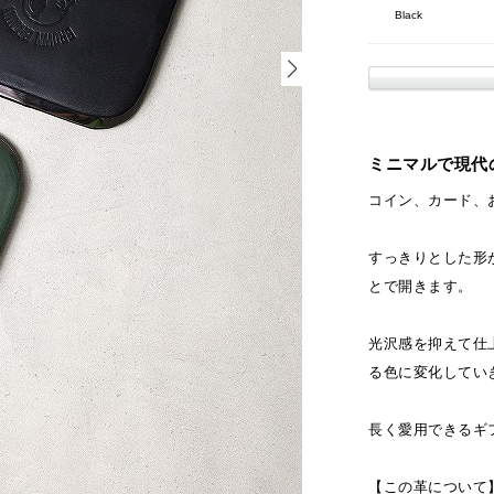
Black
ミニマルで現代
コイン、カード、
すっきりとした形
とで開きます。
光沢感を抑えて仕
る色に変化してい
長く愛用できるギ
【この革について