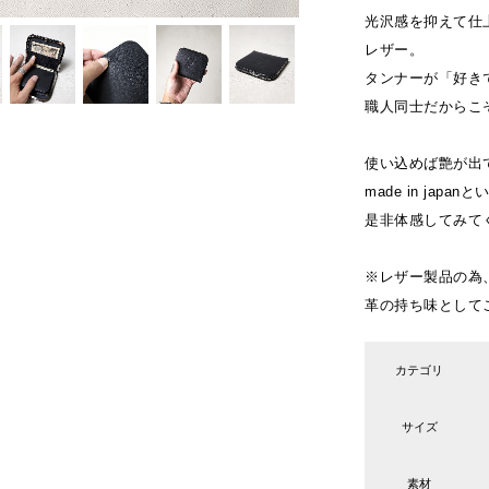
光沢感を抑えて仕
レザー。
タンナーが「好き
職人同士だからこ
使い込めば艶が出
made in jap
是非体感してみて
※レザー製品の為
革の持ち味として
カテゴリ
サイズ
素材