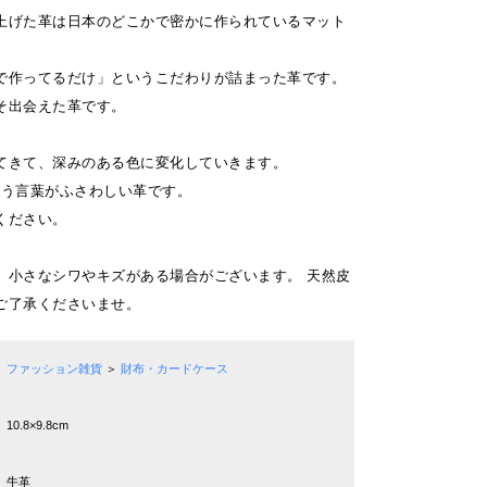
上げた革は日本のどこかで密かに作られているマット
で作ってるだけ」というこだわりが詰まった革です。
そ出会えた革です。
てきて、深みのある色に変化していきます。
anという言葉がふさわしい革です。
ください。
、小さなシワやキズがある場合がございます。 天然皮
ご了承くださいませ。
ファッション雑貨
＞
財布・カードケース
10.8×9.8cm
牛革