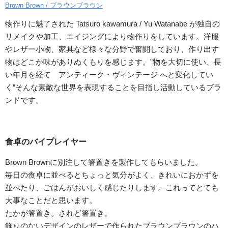
Brown Brown / ブラウンブラウン
物作りに魅了された Tatsuro kawamura / Yu Watanabe が独自の
リメイクや加工、エイジングにより物作りをしています。洋服
やレザー小物、家具など様々な分野で奮闘しており、作り出す
物はどこか味がありぬくもりを感じます。”物を大切に使い、長
い年月を経て アンティーク・ヴィンテージ へと変化してい
く”そんな素敵な世界を表現することを目指し活動しているブラ
ンドです。
食卓のバイプレイヤー
Brown Brownに別注して箸置きを製作してもらいました。
毎日の食卓に並べるとちょっと気分がよく、きれいにおかずを
並べたり、ごはんがおいしく感じたりします。これってとても
大事なことだと思います。
たかが箸置き。されど箸置き。
飾りのないデザインのレザーで作られたブラウンブラウンのハ