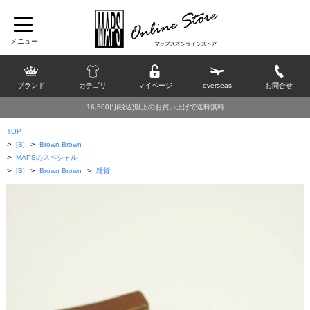
ブランド
カテゴリ
マイページ
overseas
お問合せ
16,500円(税込)以上のお買い上げで送料無料
TOP
>
>
[B]
Brown Brown
>
MAPSのスペシャル
>
>
>
[B]
Brown Brown
雑貨