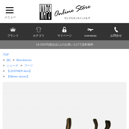
ブランド
カテゴリ
マイページ
overseas
お問合せ
16,500円(税込)以上のお買い上げで送料無料
TOP
>
>
[B]
Blundstone
>
>
シューズ
ブーツ
>
【LEATHER item】
>
【Winter shoes】