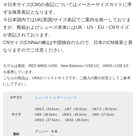
※日本サイズ(CM)の表記についてはメーカーサイズガイドに準
ずる換算表記となります。
※日本国内ではUK(英国)サイズ表記でご案内を統一しておりま
すが、靴箱およびシューズ本体にはUK・US・EU・CNサイズ
が表記されております。
CNサイズ(ChiNaの略)は中国独自のもので、日本のCM換算と異
なりますのでご注意ください。
モデルは普段、RED WING / US8、New Balance / US9 1/2、VANS / US9 1/2、
を着用しています。
こちらの商品は、UK8がジャストサイズです。ご購入の際の目安としてご参考
にして下さい。
カテゴリ
シューズ
＞
レザーシューズ
UK6.5（24.5cm）、UK7（25.0cm）、UK7.5（25.5cm）、
サイズ
UK8（26.0cm）、UK8.5（26.5cm）、UK9（27.0cm）、
UK9.5（27.5cm）、UK10（28.0cm）
アッパー : 牛革
素材