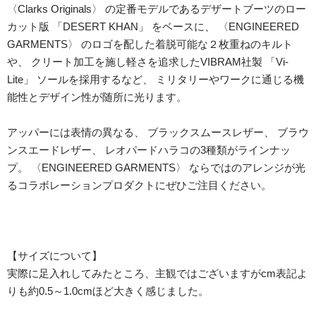
〈Clarks Originals〉 の定番モデルであるデザートブーツのロー
カット版 「DESERT KHAN」 をベースに、 〈ENGINEERED
GARMENTS〉 のロゴを配した着脱可能な２枚重ねのキルト
や、 クリート加工を施し軽さを追求したVIBRAM社製 「Vi-
Lite」 ソールを採用するなど、 ミリタリーやワークに通じる機
能性とデザイン性が随所に光ります。
アッパーには表情の異なる、 ブラックスムースレザー、 ブラウ
ンスエードレザー、 レオパードハラコの3種類がラインナッ
プ。 〈ENGINEERED GARMENTS〉 ならではのアレンジが光
るコラボレーションプロダクトにぜひご注目ください。
【サイズについて】
実際に足入れしてみたところ、主観ではございますがcm表記よ
りも約0.5～1.0cmほど大きく感じました。