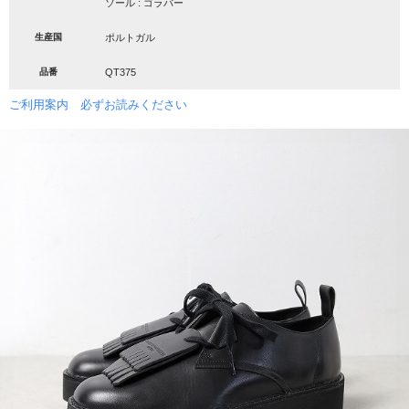
ソール : ゴラバー
生産国
ポルトガル
品番
QT375
ご利用案内 必ずお読みください