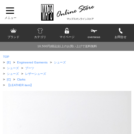
ブランド
カテゴリ
マイページ
overseas
お問合せ
16,500円(税込)以上のお買い上げで送料無料
TOP
>
>
>
[E]
Engineered Garments
シューズ
>
>
シューズ
ブーツ
>
>
シューズ
レザーシューズ
>
>
[C]
Clarks
>
【LEATHER item】