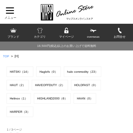
ブランド
カテゴリ
マイページ
overseas
お問合せ
16,500円(税込)以上のお買い上げで送料無料
>
[H]
TOP
HATSKI（14）
Haglofs（0）
halo commodity（23）
HAUT（2）
HAVEOFFDUTY（2）
HOLDFAST（0）
Helinox（1）
HIGHLAND2000（6）
HAAN（0）
HARPER（3）
1 / 3ページ