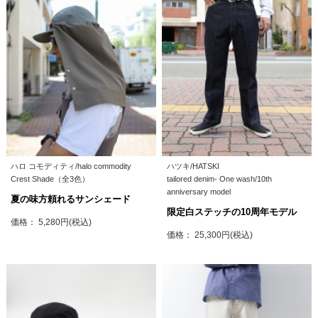
ハロ コモディティ/halo commodity
ハツキ/HATSKI
Crest Shade（全3色）
tailored denim- One wash/10th
anniversary model
夏の味方頼れるサンシェード
限定白ステッチの10周年モデル
価格： 5,280円(税込)
価格： 25,300円(税込)