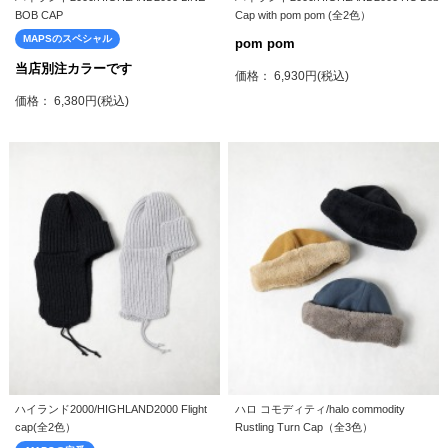
BOB CAP
Cap with pom pom (全2色）
MAPSのスペシャル
pom pom
当店別注カラーです
価格： 6,930円(税込)
価格： 6,380円(税込)
ハイランド2000/HIGHLAND2000 Flight
ハロ コモディティ/halo commodity
cap(全2色）
Rustling Turn Cap（全3色）