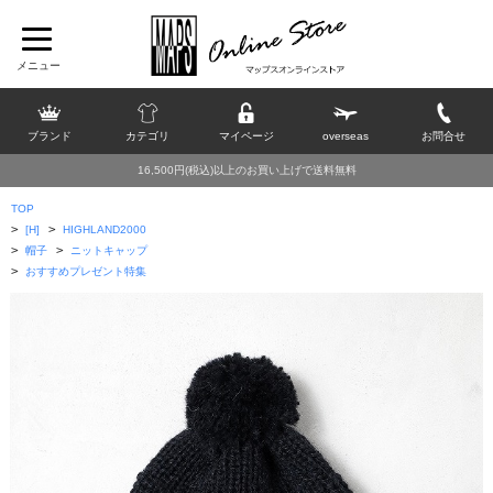
ブランド
カテゴリ
マイページ
overseas
お問合せ
16,500円(税込)以上のお買い上げで送料無料
TOP
>
>
[H]
HIGHLAND2000
>
>
帽子
ニットキャップ
>
おすすめプレゼント特集