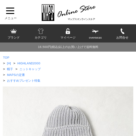
ブランド
カテゴリ
マイページ
overseas
お問合せ
16,500円(税込)以上のお買い上げで送料無料
TOP
>
>
[H]
HIGHLAND2000
>
>
帽子
ニットキャップ
>
MAPSの定番
>
おすすめプレゼント特集