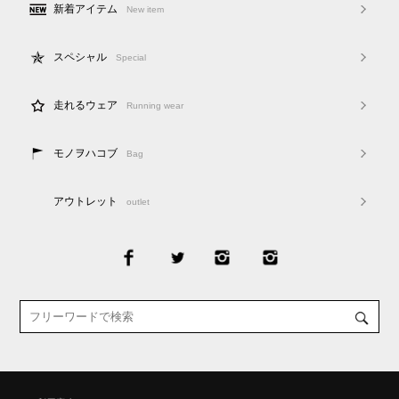
新着アイテム
New item
スペシャル
Special
走れるウェア
Running wear
モノヲハコブ
Bag
アウトレット
outlet