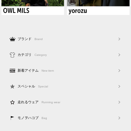
ブランド
Brand
カテゴリ
Category
新着アイテム
New item
スペシャル
Special
走れるウェア
Running wear
モノヲハコブ
Bag