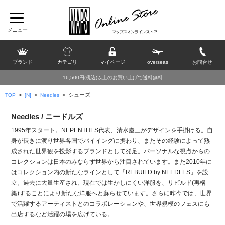
ブランド
カテゴリ
マイページ
overseas
お問合せ
16,500円(税込)以上のお買い上げで送料無料
>
>
>
シューズ
TOP
[N]
Needles
Needles / ニードルズ
1995年スタート。NEPENTHES代表、清水慶三がデザインを手掛ける。自
身が長きに渡り世界各国でバイイングに携わり、またその経験によって熟
成された世界観を投影するブランドとして発足。パーソナルな視点からの
コレクションは日本のみならず世界から注目されています。また2010年に
はコレクション内の新たなラインとして「REBUILD by NEEDLES」を設
立。過去に大量生産され、現在では生かしにくい洋服を、リビルド(再構
築)することにより新たな洋服へと蘇らせています。さらに昨今では、世界
で活躍するアーティストとのコラボレーションや、世界規模のフェスにも
出店するなど活躍の場を広げている。