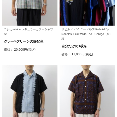
ニシカ/nisica レギュラーカラーシャツ
リビルド バイ ニードルズ/Rebuild By
S/S
Needles 7 Cut Wide Tee - College（全6
種）
グレー×グリーンの好配色
自分だけの1枚を
価格： 20,900円(税込)
価格： 11,000円(税込)