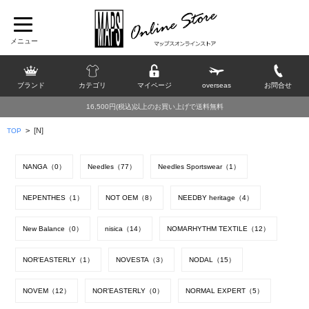
ブランド
カテゴリ
マイページ
overseas
お問合せ
16,500円(税込)以上のお買い上げで送料無料
>
[N]
TOP
NANGA（0）
Needles（77）
Needles Sportswear（1）
NEPENTHES（1）
NOT OEM（8）
NEEDBY heritage（4）
New Balance（0）
nisica（14）
NOMARHYTHM TEXTILE（12）
NOR'EASTERLY（1）
NOVESTA（3）
NODAL（15）
NOVEM（12）
NOR’EASTERLY（0）
NORMAL EXPERT（5）