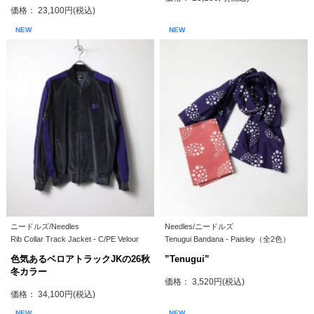
価格： 23,100円(税込)
NEW
NEW
ニードルズ/Needles
Needles/ニードルズ
Rib Collar Track Jacket - C/PE Velour
Tenugui Bandana - Paisley（全2色）
色気あるベロアトラックJKの26秋
”Tenugui”
冬カラー
価格： 3,520円(税込)
価格： 34,100円(税込)
NEW
NEW