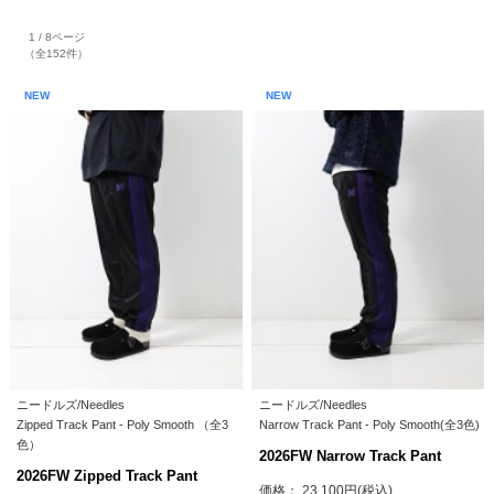
1 / 8ページ
（全152件）
NEW
NEW
ニードルズ/Needles
ニードルズ/Needles
Zipped Track Pant - Poly Smooth （全3
Narrow Track Pant - Poly Smooth(全3色)
色）
2026FW Narrow Track Pant
2026FW Zipped Track Pant
価格： 23,100円(税込)