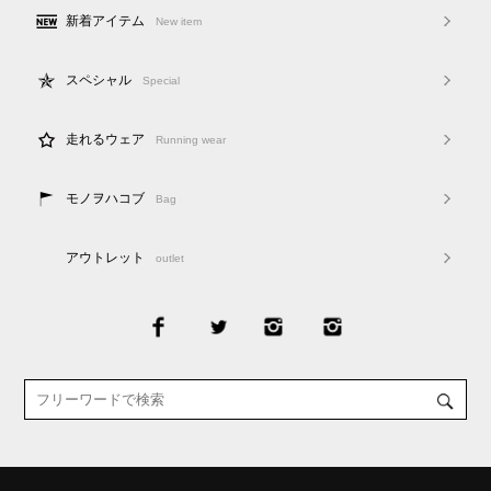
新着アイテム
New item
スペシャル
Special
走れるウェア
Running wear
モノヲハコブ
Bag
アウトレット
outlet