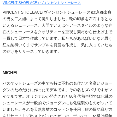
VINCENT SHOELACE / ヴィンセントシューレース
VINCENT SHOELACE(ヴィンセントシューレース)は京都出身
の男女二人組によって誕生しました。靴の印象を左右するとも
いえるシューレース。人間でいえばヘアースタイルのような存
在のシューレースをクオリティーを重視し素材から仕上げまで
一貫して日本で作成しています。私たちがあればいいなと思う
紐を納得いくまでサンプルを何度も作成し、気に入っていたも
のだけをリリースしていきます。
MICHEL
バスケットシューズの中でも特に不朽の名作だと名高いジョー
ダンのためだけに作ったモデルです。その名もズバリですがマ
イケルです。オリジナルが発売された80年代前半頃では化繊の
シューレースが一般的でジョーダンにも化繊製のものがついて
いました。それを天然素材のコットンを使用し紐の幅や織り方
をリサーチして出来上がったのがこのモデルです。化繊は経年