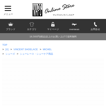
ブランド
カテゴリ
マイページ
overseas
お問合せ
16,500円(税込)以上のお買い上げで送料無料
TOP
>
>
>
[V]
VINCENT SHOELACE
MICHEL
>
>
シューズ
シューレース・シューケア用品