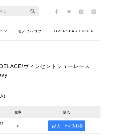
ア
モノヲハコブ
OVERSEAS ORDER
 SHOELACE/ヴィンセントシューレース
avy
込)
在庫
購入
22
○