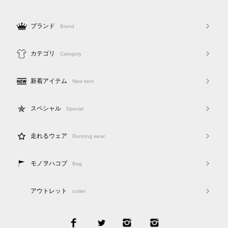
ブランド
Brand
カテゴリ
Category
新着アイテム
New item
スペシャル
Special
走れるウェア
Running wear
モノヲハコブ
Bag
アウトレット
outlet