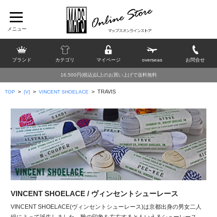
ブランド
カテゴリ
マイページ
overseas
お問合せ
16,500円(税込)以上のお買い上げで送料無料
>
>
>
TRAVIS
TOP
[V]
VINCENT SHOELACE
VINCENT SHOELACE / ヴィンセントシューレース
VINCENT SHOELACE(ヴィンセントシューレース)は京都出身の男女二人
組によって誕生しました。靴の印象を左右するともいえるシューレース。