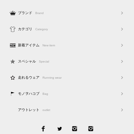
ブランド
Brand
カテゴリ
Category
新着アイテム
New item
スペシャル
Special
走れるウェア
Running wear
モノヲハコブ
Bag
アウトレット
outlet