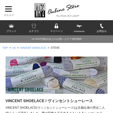
ブランド
カテゴリ
マイページ
overseas
お問合せ
16,500円(税込)以上のお買い上げで送料無料
>
>
>
STEVE
TOP
[V]
VINCENT SHOELACE
VINCENT SHOELACE / ヴィンセントシューレース
VINCENT SHOELACE(ヴィンセントシューレース)は京都出身の男女二人
組によって誕生しました。靴の印象を左右するともいえるシューレース。