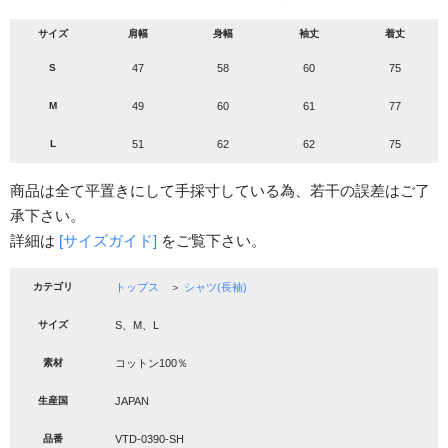
サイズ
肩幅
身幅
袖丈
着丈
S
47
58
60
75
M
49
60
61
77
L
51
62
62
75
商品は全て平置きにして手採寸している為、若干の誤差はご了
承下さい。
詳細は
[サイズガイド]
をご覧下さい。
カテゴリ
トップス
＞
シャツ(長袖)
サイズ
S、M、L
素材
コットン100％
生産国
JAPAN
品番
VTD-0390-SH