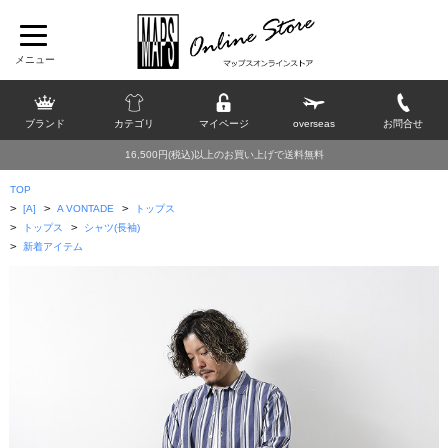
ブランド
カテゴリ
マイページ
overseas
お問合せ
16,500円(税込)以上のお買い上げで送料無料
TOP
>
>
>
[A]
A VONTADE
トップス
>
>
トップス
シャツ(長袖)
>
新着アイテム