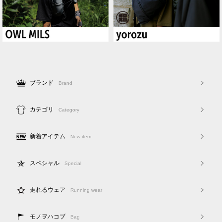
ブランド
Brand
カテゴリ
Category
新着アイテム
New item
スペシャル
Special
走れるウェア
Running wear
モノヲハコブ
Bag