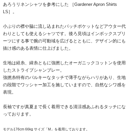
あろうリネンシャツを参考にした ［Gardener Apron Shirts
LS］。
小ぶりの襟や脇に流し込まれたパッチポケットなどアウター代
わりとしても使えるシャツです。後ろ見頃はインボックスプリ
ーツにする事で腕の可動域を広げるとともに、デザイン的にも
抜け感のある表情に仕上げました。
生地は経糸、緯糸ともに強撚したオーガニックコットンを使用
したストライプシャンブレー。
強撚糸特有のバルキーなタッチで薄手ながらハリがあり、生地
の段階でワッシャー加工を施していますので、自然なシワ感を
表現。
長袖ですが真夏まで長く着用できる清涼感あふれるタッチにな
っております。
モデル176cm 66kg サイズ「M」を着用しております。