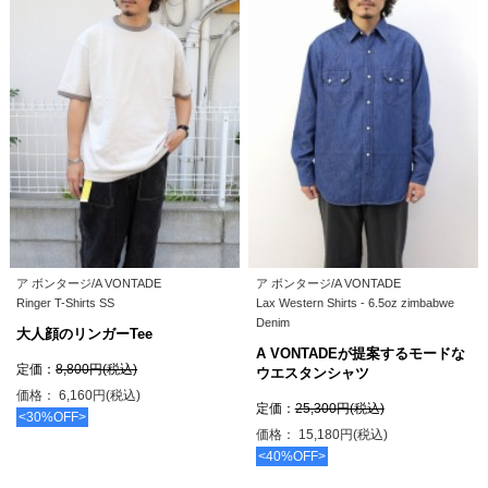
ア ボンタージ/A VONTADE
ア ボンタージ/A VONTADE
Ringer T-Shirts SS
Lax Western Shirts - 6.5oz zimbabwe
Denim
大人顔のリンガーTee
A VONTADEが提案するモードな
定価：
8,800円(税込)
ウエスタンシャツ
価格： 6,160円(税込)
定価：
25,300円(税込)
<30%OFF>
価格： 15,180円(税込)
<40%OFF>