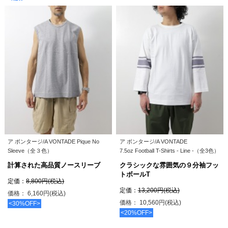
ア ボンタージ/A VONTADE Pique No
ア ボンタージ/A VONTADE
Sleeve（全３色）
7.5oz Football T-Shirts - Line -（全3色）
計算された高品質ノースリーブ
クラシックな雰囲気の９分袖フッ
トボールT
定価：
8,800円(税込)
定価：
13,200円(税込)
価格： 6,160円(税込)
価格： 10,560円(税込)
<30%OFF>
<20%OFF>