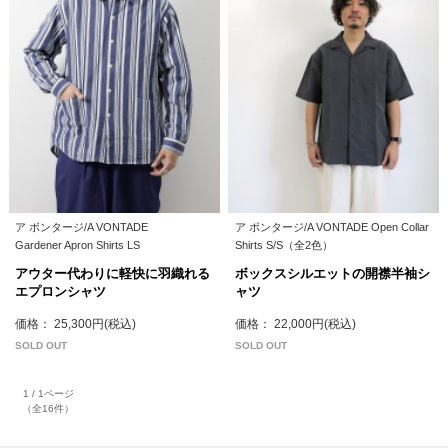
ア ボンタージ/A VONTADE
ア ボンタージ/A VONTADE Open Collar
Gardener Apron Shirts LS
Shirts S/S（全2色）
アウター代わりに軽快に羽織れる
ボックスシルエットの開襟半袖シ
エプロンシャツ
ャツ
価格： 25,300円(税込)
価格： 22,000円(税込)
SOLD OUT
SOLD OUT
1 / 1ページ
（全16件）