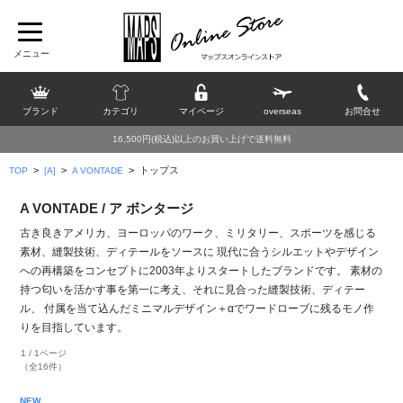
ブランド
カテゴリ
マイページ
overseas
お問合せ
16,500円(税込)以上のお買い上げで送料無料
>
>
>
トップス
TOP
[A]
A VONTADE
A VONTADE / ア ボンタージ
古き良きアメリカ、ヨーロッパのワーク、ミリタリー、スポーツを感じる
素材、縫製技術、ディテールをソースに 現代に合うシルエットやデザイン
への再構築をコンセプトに2003年よりスタートしたブランドです。 素材の
持つ匂いを活かす事を第一に考え、それに見合った縫製技術、ディテー
ル、 付属を当て込んだミニマルデザイン＋αでワードローブに残るモノ作
りを目指しています。
1 / 1ページ
（全16件）
NEW