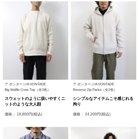
ア ボンタージ/A VONTADE
ア ボンタージ/A VONTADE
Big Waffle Crew Top（全3色）
Reverse Zip Parka（全2色）
スウェットのように扱いやすくニ
シンプルなアイテムこそ感じれる
ットのような大人顔
拘り
価格： 19,800円(税込)
価格： 24,200円(税込)