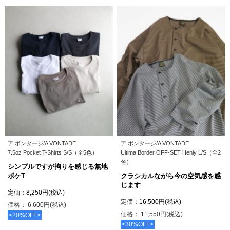
ア ボンタージ/A VONTADE
ア ボンタージ/A VONTADE
7.5oz Pocket T-Shirts S/S（全5色）
Ultima Border OFF-SET Henly L/S（全2
色）
シンプルですが拘りを感じる無地
ポケT
クラシカルながら今の空気感を感
じます
定価：
8,250円(税込)
定価：
16,500円(税込)
価格： 6,600円(税込)
価格： 11,550円(税込)
<20%OFF>
<30%OFF>