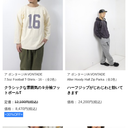
ア ボンタージ/A VONTADE
ア ボンタージ/A VONTADE
7.5oz Football T-Shirts - 16 -（全2色）
After Hoody Half Zip Parka（全2色）
クラシックな雰囲気の９分袖フッ
ハーフジップがじわじわと効いて
トボールT
きます
定価：
12,100円(税込)
価格： 24,200円(税込)
価格： 8,470円(税込)
<30%OFF>