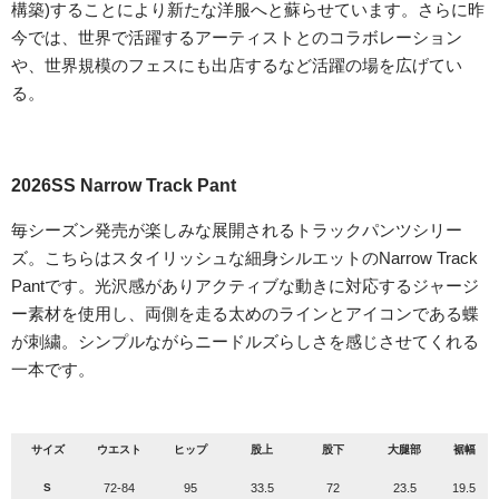
構築)することにより新たな洋服へと蘇らせています。さらに昨
今では、世界で活躍するアーティストとのコラボレーション
や、世界規模のフェスにも出店するなど活躍の場を広げてい
る。
2026SS Narrow Track Pant
毎シーズン発売が楽しみな展開されるトラックパンツシリー
ズ。こちらはスタイリッシュな細身シルエットのNarrow Track
Pantです。光沢感がありアクティブな動きに対応するジャージ
ー素材を使用し、両側を走る太めのラインとアイコンである蝶
が刺繍。シンプルながらニードルズらしさを感じさせてくれる
一本です。
サイズ
ウエスト
ヒップ
股上
股下
大腿部
裾幅
S
72-84
95
33.5
72
23.5
19.5