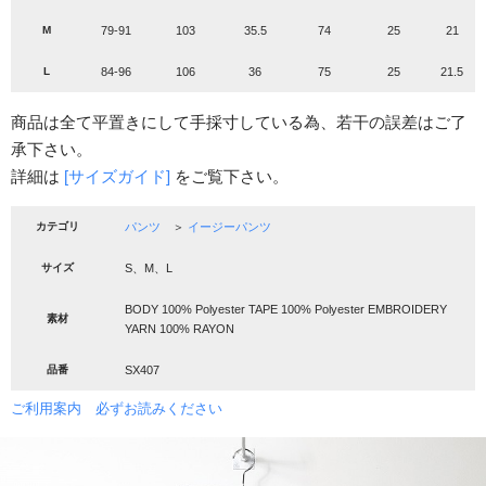
M
79-91
103
35.5
74
25
21
L
84-96
106
36
75
25
21.5
商品は全て平置きにして手採寸している為、若干の誤差はご了
承下さい。
詳細は
[サイズガイド]
をご覧下さい。
カテゴリ
パンツ
＞
イージーパンツ
サイズ
S、M、L
BODY 100% Polyester TAPE 100% Polyester EMBROIDERY
素材
YARN 100% RAYON
品番
SX407
ご利用案内 必ずお読みください