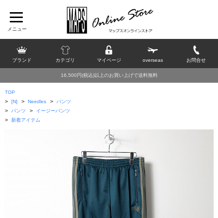
ブランド
カテゴリ
マイページ
overseas
お問合せ
16,500円(税込)以上のお買い上げで送料無料
TOP
>
>
>
[N]
Needles
パンツ
>
>
パンツ
イージーパンツ
>
新着アイテム