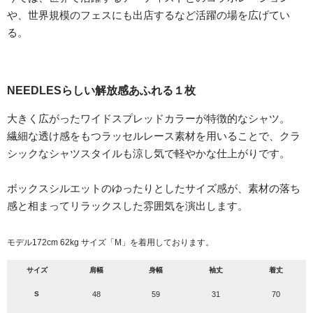
や、世界規模のフェスにも出店するなど活躍の場を広げてい
る。
NEEDLESらしい解放感あふれる１枚
大きく広がったワイドスプレッドカラーが特徴的なシャツ。
繊細な透け感をもつラッセルレース素材を用いることで、クラ
シックなシャツスタイルも涼し気で軽やかな仕上がりです。
ボックスシルエットのゆったりとしたサイズ感が、素材の落ち
感と相まってリラックスした雰囲気を演出します。
モデル172cm 62kg サイズ「M」を着用しております。
サイズ
肩幅
身幅
袖丈
着丈
S
48
59
31
70