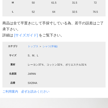
M
50
61.5
31.5
72
L
52
64
32.5
76.5
商品は全て平置きにして手採寸している為、若干の誤差はご了
承下さい。
詳細は
[サイズガイド]
をご覧下さい。
カテゴリ
トップス
＞
シャツ(半袖)
サイズ
S、M、L
素材
レーヨン37％、コットン32％、ポリエステル31％
生産国
JAPAN
品番
SX284A
ご利用案内 必ずお読みください