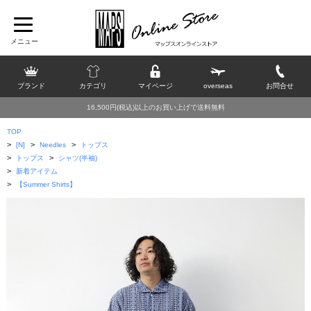
ブランド
カテゴリ
マイページ
overseas
お問合せ
16,500円(税込)以上のお買い上げで送料無料
TOP
>
>
>
[N]
Needles
トップス
>
>
トップス
シャツ(半袖)
>
新着アイテム
>
【Summer Shirts】