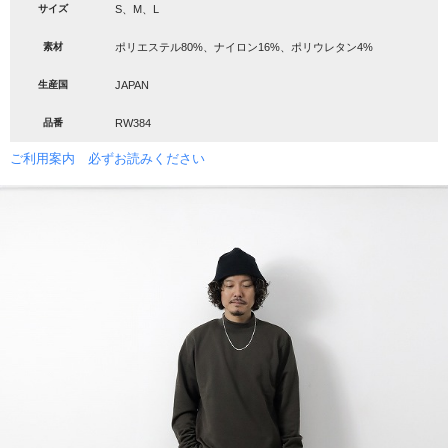
サイズ
S、M、L
素材
ポリエステル80%、ナイロン16%、ポリウレタン4%
生産国
JAPAN
品番
RW384
ご利用案内 必ずお読みください