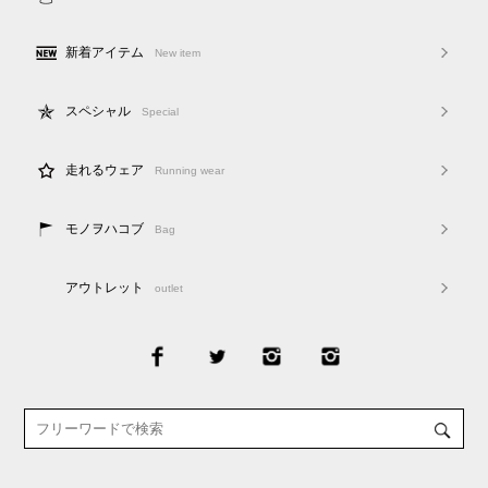
新着アイテム
New item
スペシャル
Special
走れるウェア
Running wear
モノヲハコブ
Bag
アウトレット
outlet