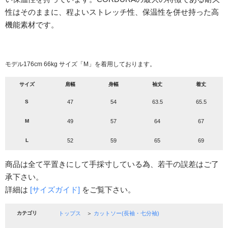
性はそのままに、程よいストレッチ性、保温性を併せ持った高
機能素材です。
モデル176cm 66kg サイズ「M」を着用しております。
サイズ
肩幅
身幅
袖丈
着丈
S
47
54
63.5
65.5
M
49
57
64
67
L
52
59
65
69
商品は全て平置きにして手採寸している為、若干の誤差はご了
承下さい。
詳細は
[サイズガイド]
をご覧下さい。
カテゴリ
トップス
＞
カットソー(長袖・七分袖)