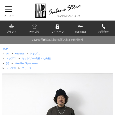
ブランド
カテゴリ
マイページ
overseas
お問合せ
16,500円(税込)以上のお買い上げで送料無料
TOP
>
>
>
[N]
Needles
トップス
>
>
トップス
カットソー(長袖・七分袖)
>
>
[N]
Needles Sportswear
>
>
トップス
フリース