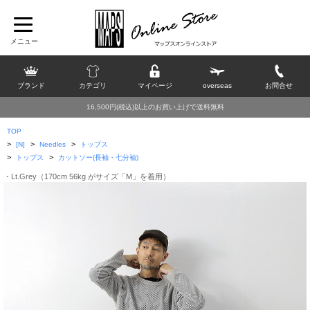
ブランド
カテゴリ
マイページ
overseas
お問合せ
16,500円(税込)以上のお買い上げで送料無料
TOP
>
>
>
[N]
Needles
トップス
>
>
トップス
カットソー(長袖・七分袖)
・Lt.Grey（170cm 56kg がサイズ「M」を着用）