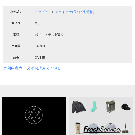
カテゴリ
トップス
＞
カットソー(長袖・七分袖)
サイズ
M、L
素材
ポリエステル100％
生産国
JAPAN
品番
QV345
ご利用案内 必ずお読みください