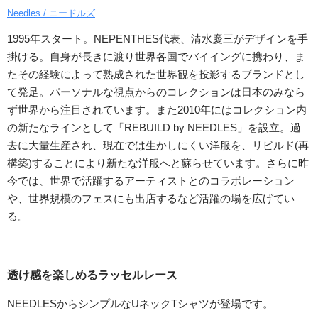
Needles / ニードルズ
1995年スタート。NEPENTHES代表、清水慶三がデザインを手
掛ける。自身が長きに渡り世界各国でバイイングに携わり、ま
たその経験によって熟成された世界観を投影するブランドとし
て発足。パーソナルな視点からのコレクションは日本のみなら
ず世界から注目されています。また2010年にはコレクション内
の新たなラインとして「REBUILD by NEEDLES」を設立。過
去に大量生産され、現在では生かしにくい洋服を、リビルド(再
構築)することにより新たな洋服へと蘇らせています。さらに昨
今では、世界で活躍するアーティストとのコラボレーション
や、世界規模のフェスにも出店するなど活躍の場を広げてい
る。
透け感を楽しめるラッセルレース
NEEDLESからシンプルなUネックTシャツが登場です。