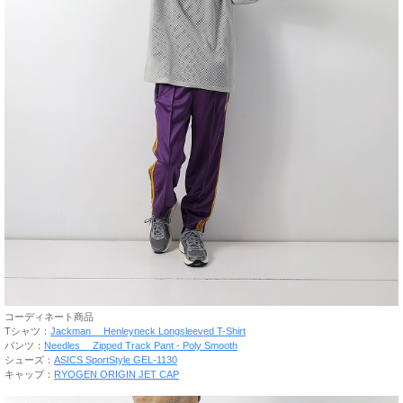
コーディネート商品
Tシャツ：
Jackman Henleyneck Longsleeved T-Shirt
パンツ：
Needles Zipped Track Pant - Poly Smooth
シューズ：
ASICS SportStyle GEL-1130
キャップ：
RYOGEN ORIGIN JET CAP