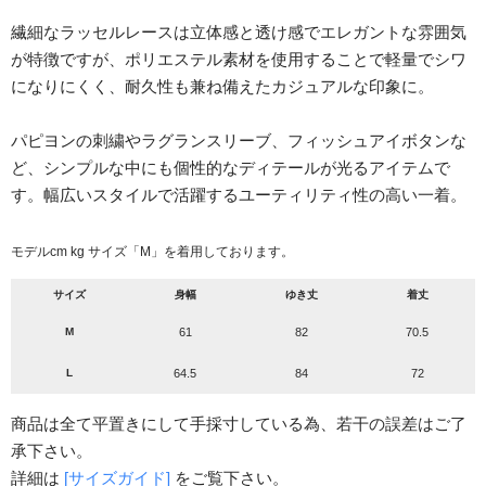
繊細なラッセルレースは立体感と透け感でエレガントな雰囲気
が特徴ですが、ポリエステル素材を使用することで軽量でシワ
になりにくく、耐久性も兼ね備えたカジュアルな印象に。
パピヨンの刺繍やラグランスリーブ、フィッシュアイボタンな
ど、シンプルな中にも個性的なディテールが光るアイテムで
す。幅広いスタイルで活躍するユーティリティ性の高い一着。
モデルcm kg サイズ「M」を着用しております。
サイズ
身幅
ゆき丈
着丈
M
61
82
70.5
L
64.5
84
72
商品は全て平置きにして手採寸している為、若干の誤差はご了
承下さい。
詳細は
[サイズガイド]
をご覧下さい。