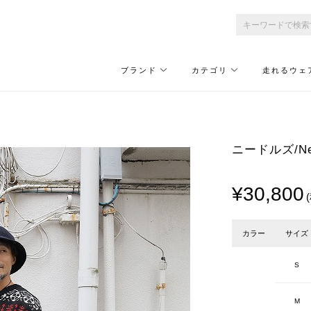
ブランド
カテゴリ
走れるウェ
）
ニードルズ/Needl
¥30,800
カラー
サイズ
S
M