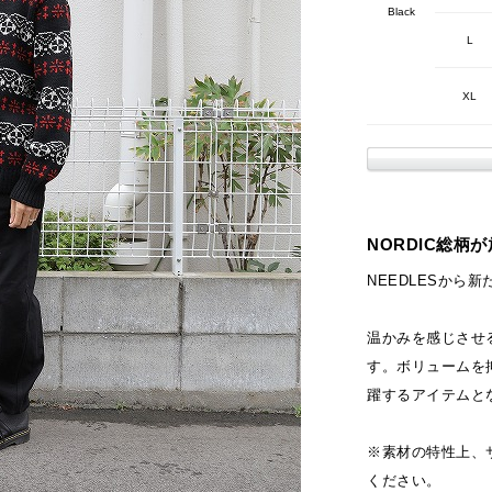
Black
L
XL
NORDIC総柄
NEEDLESから
温かみを感じさせ
す。ボリュームを
躍するアイテムと
※素材の特性上、
ください。