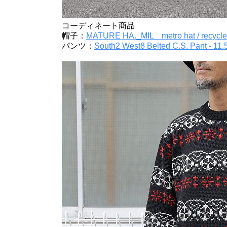
コーディネート商品
帽子：
MATURE HA._MIL metro hat / recycle
パンツ：
South2 West8 Belted C.S. Pant - 11