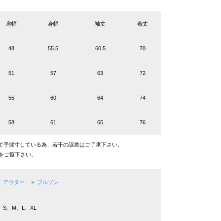
肩幅
身幅
袖丈
着丈
48
55.5
60.5
70
51
57
63
72
55
60
64
74
58
61
65
76
て手採寸している為、若干の誤差はご了承下さい。
をご覧下さい。
アウター
＞
ブルゾン
S、M、L、XL