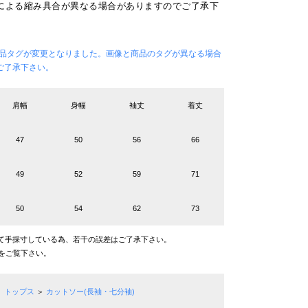
による縮み具合が異なる場合がありますのでご了承下
ら商品タグが変更となりました。画像と商品のタグが異なる場合
ご了承下さい。
肩幅
身幅
袖丈
着丈
47
50
56
66
49
52
59
71
50
54
62
73
て手採寸している為、若干の誤差はご了承下さい。
をご覧下さい。
トップス
＞
カットソー(長袖・七分袖)