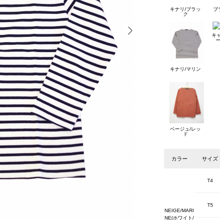
キナリ/ブラッ
ブ
ク
キ
キナリ/マリン
ベージュ/レッ
ド
カラー
サイズ
T4
T5
NEIGE/MARI
NE(ホワイト/