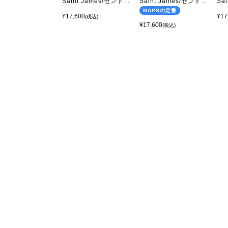
Saint James/セントジェームス OUESSANT - BORDER NEIGE/GITANE(ホワイト/コバルトブルー)
Saint James/セントジェームス OUESSANT - BORDER ECRU/MARINE(キナリ/マリン)
MAPSの定番
¥17,600
¥17
(税込)
¥17,600
(税込)