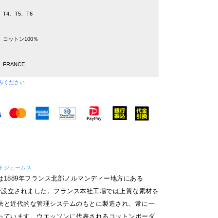
T4、T5、T6
コットン100％
FRANCE
みください
セントジェームス
は1889年フランス北部ノルマンディー地方にある
S市で設立されました。フランス本社工場では上質な素材を
法と近代的な管理システムのもとに製造され、常に一
っています。ウエッソンに代表されるコットンボーダ