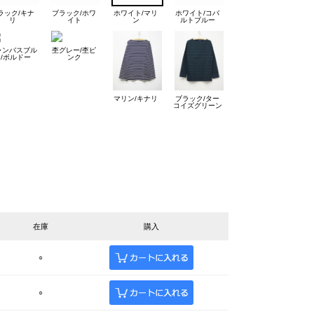
ラック/キナ
ブラック/ホワ
ホワイト/マリ
ホワイト/コバ
リ
イト
ン
ルトブルー
ャンバスブル
杢グレー/杢ピ
ー/ボルドー
ンク
マリン/キナリ
ブラック/ター
コイズグリーン
在庫
購入
○
○