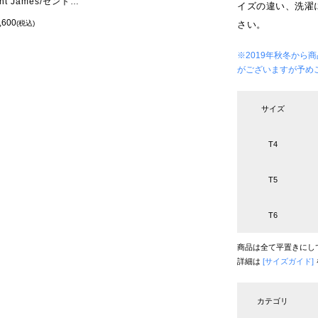
Saint James/セントジェームス OUESSANT - BORDER MARINE/ECRU(マリン/キナリ)
イズの違い、洗濯
,600
さい。
(税込)
※2019年秋冬か
がございますが予め
サイズ
T4
T5
T6
商品は全て平置きにし
詳細は
[サイズガイド]
カテゴリ