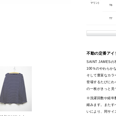
マリン)
T6
T7
不動の定番アイテ
SAINT JAME
100％のやわら
そして豊富なカラ
登場するたびにわ
の一枚がきっと見つ
※洗濯回数や経年
縮みます。またす
いにより、同サイ