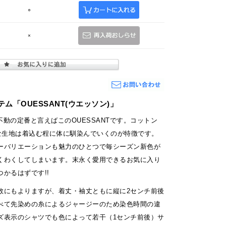
○
×
ム「OUESSANT(ウエッソン)」
Sの不動の定番と言えばこのOUESSANTです。コットン
かな生地は着込む程に体に馴染んでいくのが特徴です。
ーバリエーションも魅力のひとつで毎シーズン新色が
くわくしてしまいます。末永く愛用できるお気に入り
かるはずです!!
数にもよりますが、着丈・袖丈ともに縦に2センチ前後
べて先染めの糸によるジャージーのため染色時間の違
ズ表示のシャツでも色によって若干（1センチ前後）サ