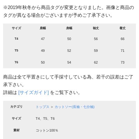
※2019年秋冬から商品タグが変更となりました。画像と商品の
タグが異なる場合がございますが予めご了承下さい。
サイズ
肩幅
身幅
袖丈
着丈
T4
47
50
56
66
T5
49
52
59
71
T6
50
54
62
73
商品は全て平置きにして手採寸している為、若干の誤差はご了
承下さい。
詳細は
[サイズガイド]
をご覧下さい。
カテゴリ
トップス
＞
カットソー(長袖・七分袖)
サイズ
T4、T5、T6
素材
コットン100％