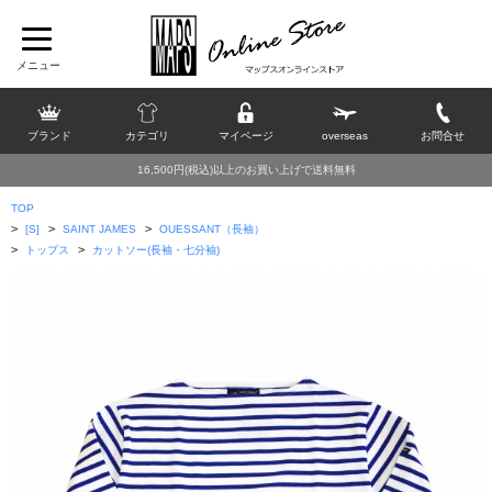
ブランド
カテゴリ
マイページ
overseas
お問合せ
16,500円(税込)以上のお買い上げで送料無料
TOP
>
>
>
[S]
SAINT JAMES
OUESSANT（長袖）
>
>
トップス
カットソー(長袖・七分袖)