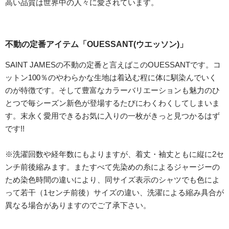
高い品質は世界中の人々に愛されています。
不動の定番アイテム「OUESSANT(ウエッソン)」
SAINT JAMESの不動の定番と言えばこのOUESSANTです。コ
ットン100％のやわらかな生地は着込む程に体に馴染んでいく
のが特徴です。そして豊富なカラーバリエーションも魅力のひ
とつで毎シーズン新色が登場するたびにわくわくしてしまいま
す。末永く愛用できるお気に入りの一枚がきっと見つかるはず
です!!
※洗濯回数や経年数にもよりますが、着丈・袖丈ともに縦に2セ
ンチ前後縮みます。またすべて先染めの糸によるジャージーの
ため染色時間の違いにより、同サイズ表示のシャツでも色によ
って若干（1センチ前後）サイズの違い、洗濯による縮み具合が
異なる場合がありますのでご了承下さい。