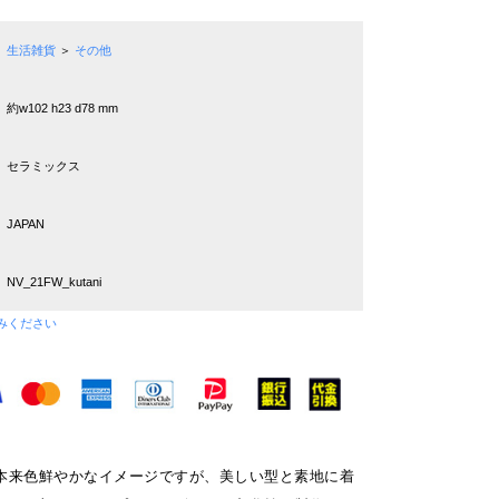
生活雑貨
＞
その他
約w102 h23 d78 mm
セラミックス
JAPAN
NV_21FW_kutani
みください
本来色鮮やかなイメージですが、美しい型と素地に着