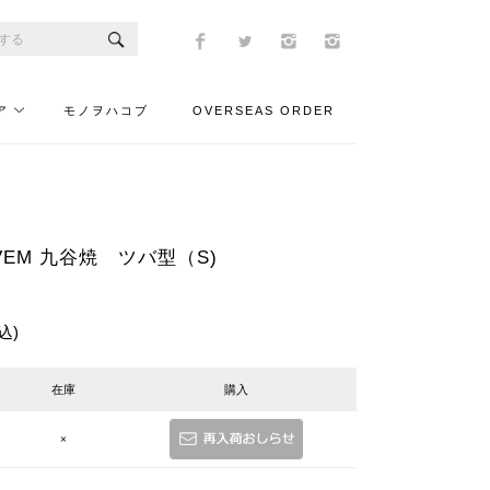
ア
モノヲハコブ
OVERSEAS ORDER
VEM 九谷焼 ツバ型（S)
込)
在庫
購入
×