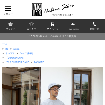
ブランド
カテゴリ
マイページ
overseas
お問合せ
16,500円(税込)以上のお買い上げで送料無料
TOP
>
>
[N]
nisica
>
>
トップス
シャツ(半袖)
>
【Summer Shirts】
>
>
2026 SUMMER SALE
20％OFF