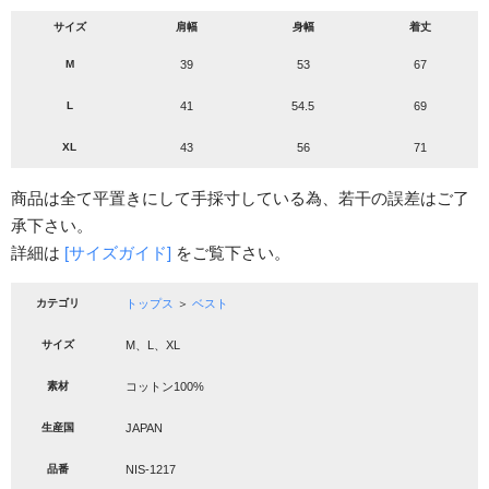
サイズ
肩幅
身幅
着丈
M
39
53
67
L
41
54.5
69
XL
43
56
71
商品は全て平置きにして手採寸している為、若干の誤差はご了
承下さい。
詳細は
[サイズガイド]
をご覧下さい。
カテゴリ
トップス
＞
ベスト
サイズ
M、L、XL
素材
コットン100%
生産国
JAPAN
品番
NIS-1217