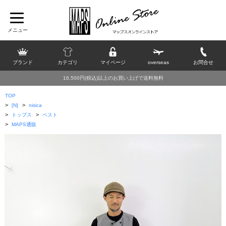
ブランド
カテゴリ
マイページ
overseas
お問合せ
16,500円(税込)以上のお買い上げで送料無料
TOP
>
>
[N]
nisica
>
>
トップス
ベスト
>
MAPS通販