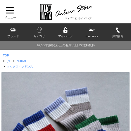
ブランド
カテゴリ
マイページ
overseas
お問合せ
16,500円(税込)以上のお買い上げで送料無料
TOP
>
>
[N]
NODAL
>
ソックス・レギンス