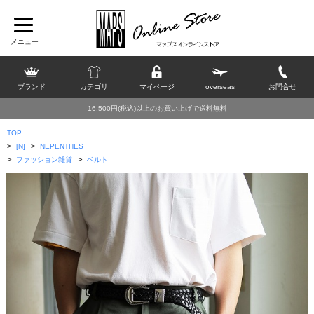
ブランド
カテゴリ
マイページ
overseas
お問合せ
16,500円(税込)以上のお買い上げで送料無料
TOP
>
>
[N]
NEPENTHES
>
>
ファッション雑貨
ベルト