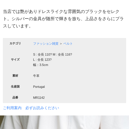
当店では艶がありドレスライクな雰囲気のブラックをセレク
ト。シルバーの金具が随所で輝きを放ち、上品さをさらにプラ
スしています。
カテゴリ
ファッション雑貨
＞
ベルト
S : 全長 110?
M : 全長 116?
サイズ
L : 全長 123?
幅：3.5cm
素材
牛革
生産国
Portugal
品番
MR1142
ご利用案内 必ずお読みください