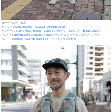
コーディネート商品
キャップ：
Ciele Athletics ALZCap - Athletics Small
サングラス：
OWL MILS Izanami - CLEAR GRAY/PURPLE GRAY 【RED LABEL】
Tシャツ：
New Balance Chicken Or Shoe リラックス ショートスリーブTシャツ
ベスト：
salomon ACTIVE SKIN 8 SET -ソフトフラスク付き