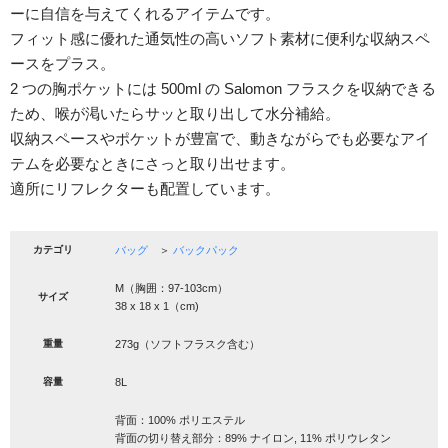
ーに自信を与えてくれるアイテムです。
フィット感に優れた通気性の高いソフト素材に便利な収納スペ
ースをプラス。
2 つの胸ポケットには 500ml の Salomon フラスクを収納できる
ため、喉が渇いたらサッと取り出して水分補給。
収納スペースやポケットが豊富で、動きながらでも必要なアイ
テムを必要なときにさっと取り出せます。
適所にリフレクターも配置しています。
カテゴリ
バッグ
＞
バックパック
M（胸囲：97-103cm）
サイズ
38 x 18 x 1（cm)
重量
273g（ソフトフラスク含む）
容量
8L
背面：100% ポリエステル
背面の切り替え部分：89% ナイロン, 11% ポリウレタン