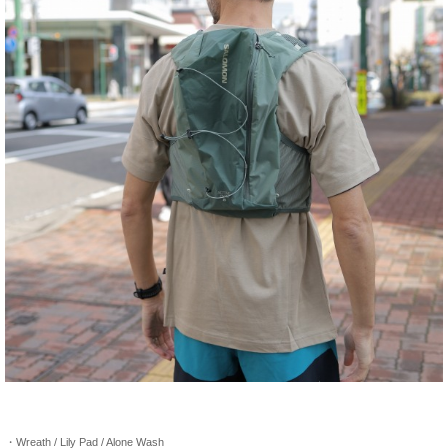
・Wreath / Lily Pad / Alone Wash