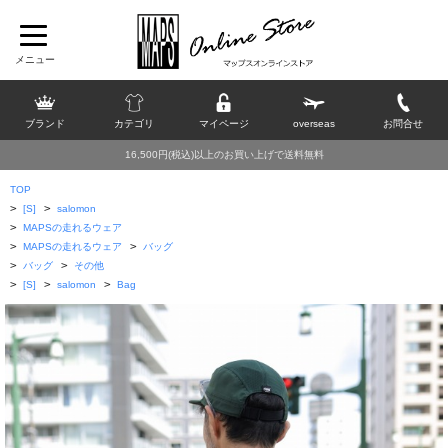
ブランド
カテゴリ
マイページ
overseas
お問合せ
16,500円(税込)以上のお買い上げで送料無料
TOP
>
>
[S]
salomon
>
MAPSの走れるウェア
>
>
MAPSの走れるウェア
バッグ
>
>
バッグ
その他
>
>
>
[S]
salomon
Bag