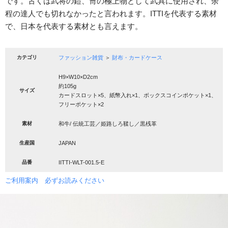
です。古くは武将の鎧、冑の極上物として武具に使用され、余
程の達人でも切れなかったと言われます。ITTIを代表する素材
で、日本を代表する素材とも言えます。
カテゴリ
ファッション雑貨
＞
財布・カードケース
H9×W10×D2cm
約105g
サイズ
カードスロット×5、紙幣入れ×1、ボックスコインポケット×1、
フリーポケット×2
素材
和牛/ 伝統工芸／姫路しろ鞣し／黒桟革
生産国
JAPAN
品番
IITTI-WLT-001.5-E
ご利用案内 必ずお読みください