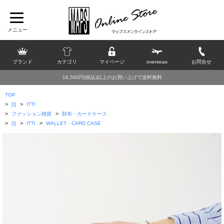
ブランド
カテゴリ
マイページ
overseas
お問合せ
16,500円(税込)以上のお買い上げで送料無料
TOP
>
>
[I]
ITTI
>
>
ファッション雑貨
財布・カードケース
>
>
>
[I]
ITTI
WALLET・CARD CASE