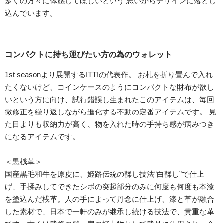
多くの方々に体感してほしいという 思いからデザインに落とし
込んでいます。
コンパクトに持ち運びたい方の為のウォレット
1st seasonより展開するITTIの代表作。 お札を折り畳んで入れ
たくないけど、コインケースのようにコンパクトな財布が欲し
いという方に向け、試行錯誤し生まれたこのアイテムは、毎回
微修正を繰り返しながら進化する不動の定番アイテムです。 見
た目よりも収納力が高く、物を入れた時の手持ち感が病みつき
になるアイテムです。
＜黒桟革＞
国産黒毛和牛を原皮に、姫路伝統の鞣し技法“白鞣し”で仕上
げ、手揉みしてできたシボの突起部分のみに何度も何度も本漆
を塗込んだ桟革。人の手によって丹念に仕上げ、漆と革が融合
した素材で、日本で一軒のみが継承し続ける技法で、貴重な革