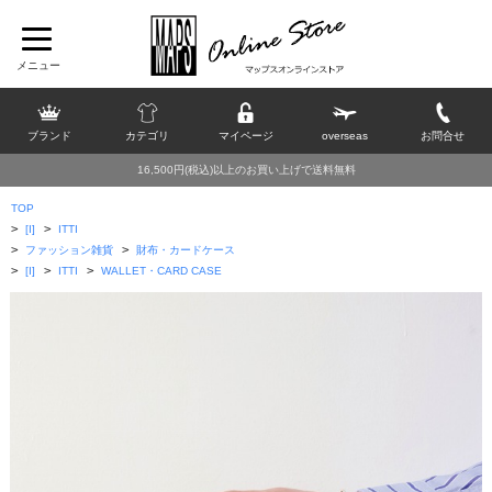
ブランド
カテゴリ
マイページ
overseas
お問合せ
16,500円(税込)以上のお買い上げで送料無料
TOP
>
>
[I]
ITTI
>
>
ファッション雑貨
財布・カードケース
>
>
>
[I]
ITTI
WALLET・CARD CASE