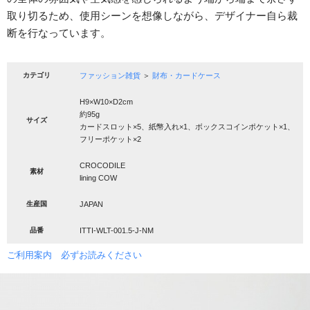
取り切るため、使用シーンを想像しながら、デザイナー自ら裁
断を行なっています。
カテゴリ
ファッション雑貨
＞
財布・カードケース
H9×W10×D2cm
約95g
サイズ
カードスロット×5、紙幣入れ×1、ボックスコインポケット×1、
フリーポケット×2
CROCODILE
素材
lining COW
生産国
JAPAN
品番
ITTI-WLT-001.5-J-NM
ご利用案内 必ずお読みください