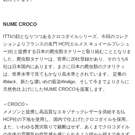
NUME CROCO
ITTIの顔となりつつあるクロコダイルシリーズ。今回のコレク
ションよりフランスの名門 HCP(エルメス キュイールプレシュ
ー)社と提携する日本の爬虫類タナリーと取り組むこととなりま
した。爬虫類タナリーは、世界に20社登録があり、そのうち6
社は日本国内にあります。まさに日本の爬虫類のクオリティ
は、世界水準で見てもかなり高水準とされています。 定番の
#black、新たな濃いめの藍染#indigo、そして今までよりさらに
天然色仕上げにしたNUME CROCOを提案します。
＜CROCO＞
メメゾンと提携し高品質なエキゾチックレザーを供給する仏
HCP社の下地を使用し、国内で仕上げたクロコダイルを採用。
また、いわゆる贅沢取りで裁断はせず、あくまでクロコダイル
の全体の雰囲気や空気感を感じられるよう端から端まで余さず