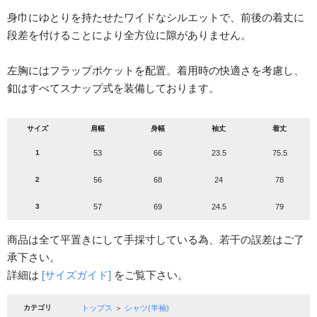
身巾にゆとりを持たせたワイドなシルエットで、前後の着丈に
段差を付けることにより全方位に隙がありません。
左胸にはフラップポケットを配置。着用時の快適さを考慮し、
釦はすべてスナップ式を装備しております。
サイズ
肩幅
身幅
袖丈
着丈
1
53
66
23.5
75.5
2
56
68
24
78
3
57
69
24.5
79
商品は全て平置きにして手採寸している為、若干の誤差はご了
承下さい。
詳細は
[サイズガイド]
をご覧下さい。
カテゴリ
トップス
＞
シャツ(半袖)