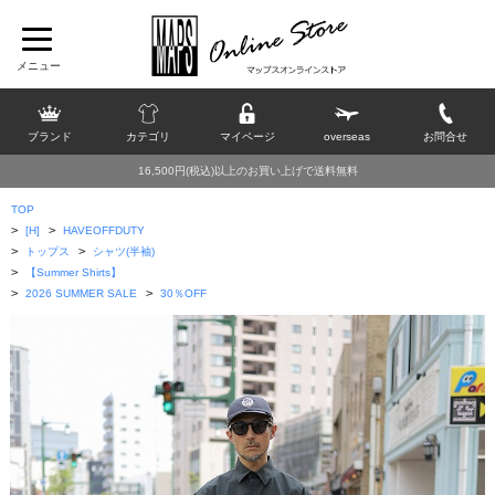
ブランド
カテゴリ
マイページ
overseas
お問合せ
16,500円(税込)以上のお買い上げで送料無料
TOP
>
>
[H]
HAVEOFFDUTY
>
>
トップス
シャツ(半袖)
>
【Summer Shirts】
>
>
2026 SUMMER SALE
30％OFF