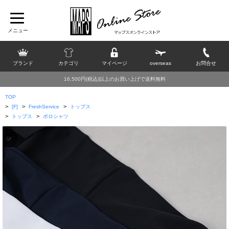
ブランド
カテゴリ
マイページ
overseas
お問合せ
16,500円(税込)以上のお買い上げで送料無料
TOP
>
>
>
[F]
FreshService
トップス
>
>
トップス
ポロシャツ