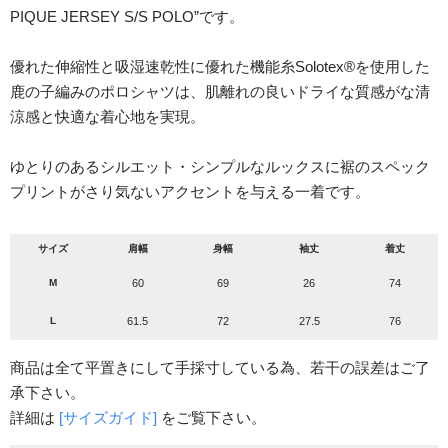
PIQUE JERSEY S/S POLO”です。
優れた伸縮性と吸湿速乾性に優れた機能糸Solotex®を使用した
鹿の子編みのポロシャツは、肌離れの良いドライな質感がな清
涼感と快適な着心地を実現。
ゆとりのあるシルエット・シンプルなルックスに裾のスペック
プリントがさり気ないアクセントを与える一着です。
サイズ
肩幅
身幅
袖丈
着丈
M
60
69
26
74
L
61.5
72
27.5
76
商品は全て平置きにして手採寸している為、若干の誤差はご了
承下さい。
詳細は
[サイズガイド]
をご覧下さい。