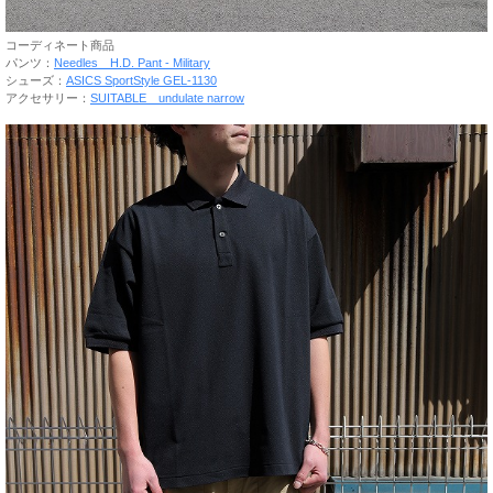
コーディネート商品
パンツ：
Needles H.D. Pant - Military
シューズ：
ASICS SportStyle GEL-1130
アクセサリー：
SUITABLE undulate narrow