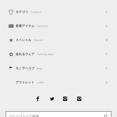
カテゴリ
Category
新着アイテム
New item
スペシャル
Special
走れるウェア
Running wear
モノヲハコブ
Bag
アウトレット
outlet