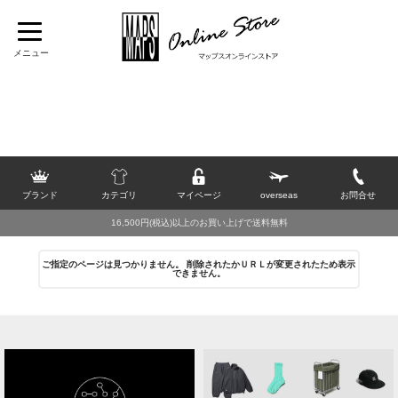
TOP
>
[C]
>
CONVERSE SKATEBOARDING
>
シューズ
>
スニーカー
>
2026 SUMMER SALE
>
30％OFF
ブランド
カテゴリ
マイページ
overseas
お問合せ
16,500円(税込)以上のお買い上げで送料無料
ご指定のページは見つかりません。 削除されたかＵＲＬが変更されたため表示
できません。