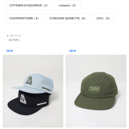
COTSWOLD AQUARIUS（2）
cotopaxi（3）
COOPERSTOWN（3）
CONCHON QUINETTE（8）
CAYL（8）
1 / 4ページ
（全78件）
NEW
NEW