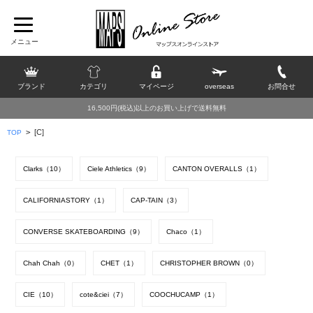
ブランド
カテゴリ
マイページ
overseas
お問合せ
16,500円(税込)以上のお買い上げで送料無料
>
[C]
TOP
Clarks（10）
Ciele Athletics（9）
CANTON OVERALLS（1）
CALIFORNIASTORY（1）
CAP-TAIN（3）
CONVERSE SKATEBOARDING（9）
Chaco（1）
Chah Chah（0）
CHET（1）
CHRISTOPHER BROWN（0）
CIE（10）
cote&ciei（7）
COOCHUCAMP（1）