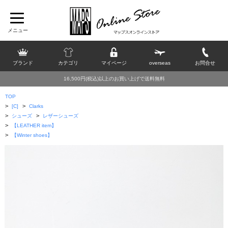
ブランド
カテゴリ
マイページ
overseas
お問合せ
16,500円(税込)以上のお買い上げで送料無料
TOP
>
>
[C]
Clarks
>
>
シューズ
レザーシューズ
>
【LEATHER item】
>
【Winter shoes】