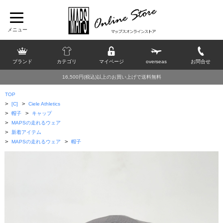
ブランド
カテゴリ
マイページ
overseas
お問合せ
16,500円(税込)以上のお買い上げで送料無料
TOP
>
>
[C]
Ciele Athletics
>
>
帽子
キャップ
>
MAPSの走れるウェア
>
新着アイテム
>
>
MAPSの走れるウェア
帽子