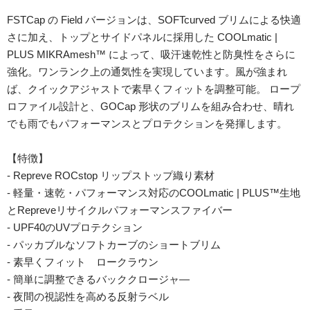
FSTCap の Field バージョンは、SOFTcurved ブリムによる快適
さに加え、トップとサイドパネルに採用した COOLmatic |
PLUS MIKRAmesh™ によって、吸汗速乾性と防臭性をさらに
強化。ワンランク上の通気性を実現しています。風が強まれ
ば、クイックアジャストで素早くフィットを調整可能。 ロープ
ロファイル設計と、GOCap 形状のブリムを組み合わせ、晴れ
でも雨でもパフォーマンスとプロテクションを発揮します。
【特徴】
- Repreve ROCstop リップストップ織り素材
- 軽量・速乾・パフォーマンス対応のCOOLmatic | PLUS™生地
とRepreveリサイクルパフォーマンスファイバー
- UPF40のUVプロテクション
- パッカブルなソフトカーブのショートブリム
- 素早くフィット ロークラウン
- 簡単に調整できるバッククロージャ―
- 夜間の視認性を高める反射ラベル