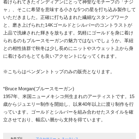
着けられてきたインディアンにとって神聖なモチーフの「ナジ
ャ」、そこに希望を意味する小さな5つの星を打ち込み製作して
いただきました。正確に打ち込まれた繊細なスタンプワーク
と、磨き上げられた14Kゴールドとシルバーのコントラストが
上品で洗練された輝きを放ちます。気軽にゴールドを身に着け
られるのもブルースモーガンの魅力ではないでしょうか。革紐
との相性抜群で秋冬は少し長めにニットやスウェット上から身
に着けるのもとても良いアクセントになってくれます。
※こちらはペンダントトップのみの販売となります。
*Bruce Morgan(ブルースモーガン)
1957年、米国ニューメキシコ州生まれのアーティストです。15
歳からジュエリー制作を開始し、以来40年以上に渡り制作を行
っています。ゴールドとシルバーを組み合わせたスタイルを確
立させており、幅広い層から支持を得ています。
カテゴリ
アクセサリー
＞
ネックレス