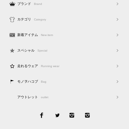
ブランド
Brand
カテゴリ
Category
新着アイテム
New item
スペシャル
Special
走れるウェア
Running wear
モノヲハコブ
Bag
アウトレット
outlet