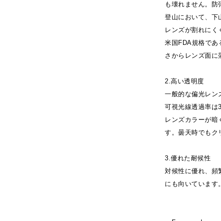
も壊れません。防
登山において、下
レンズが割れにく
米国FDA規格であ
さからレンズ面に
2.高い透明度
一般的な偏光レンズ
可視光線透過率は3
レンズカラーが暗
す。曇天時でもク
3.優れた耐候性
対候性に優れ、頻
にも向いています