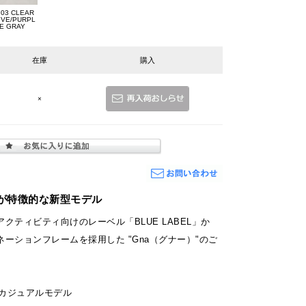
l.03 CLEAR
IVE/PURPL
E GRAY
在庫
購入
×
が特徴的な新型モデル
クティビティ向けのレーベル「BLUE LABEL」か
ーションフレームを採用した "Gna（グナー）"のご
L］カジュアルモデル