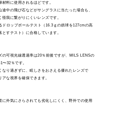
弾材料に使用されるほどです。
山途中の飛び石などがサングラスに当たった場合も、
く怪我に繋がりにくいレンズです。
るドロップボールテスト（16.3ｇの鉄球を127cmの高
落とすテスト）に合格しています。
の可視光線透過率は20％前後ですが、MILS LENSの
1〜32％です。
くなり過ぎずに、眩しさをおさえる優れたレンズで
リアな視界を確保できます。
繁に外気にさらされても劣化しにくく、野外での使用
。