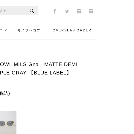
ア
モノヲハコブ
OVERSEAS ORDER
L MILS Gna - MATTE DEMI
PLE GRAY 【BLUE LABEL】
(税込)