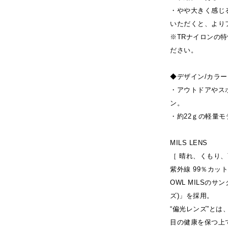
・やや大きく感じ
いただくと、より
※TRナイロンの
ださい。
◆デザイン/カラー
・アウトドアやス
ン。
・約22ｇの軽量
MILS LENS
［ 晴れ、くもり、
紫外線 99％カット
OWL MILSのサ
ズ)」を採用。
“偏光レンズ”と
目の健康を保つ上