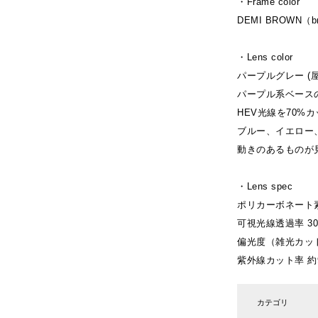
・Frame color
DEMI BROWN（bri
・Lens color
パープルグレー (
パープル系ベース
HEV光線を70%
ブルー、イエロー
動きのあるものが
・Lens spec
ポリカーボネート
可視光線透過率 30
偏光度（雑光カッ
紫外線カット率 約
カテゴリ