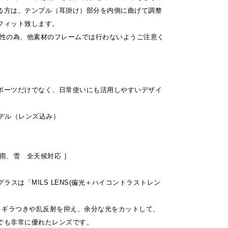
る方は、テンプル（耳掛け）部分を内側に曲げて調整
フィット致します。
特性の為、他素材のフレームでは行わないようご注意く
ポーツだけでなく、日常使いにも活用しやすいデザイ
モデル（レンズ込み）
雨、雪 全天候対応 ］
ングラスは「MILS LENS(偏光＋ハイコントラストレン
は、ギラつきや乱反射を抑え、余分な光をカットして、
でも非常に優れたレンズです。