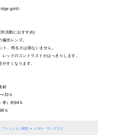
dge:gold）
屋外活動におすすめ)
の偏光レンズ。
カット、明るさは損ないません。
、レッドのコントラストがはっきりします。
見やすくなります。
素材
〜33％
ト率）約94％
99％
ファッション雑貨
＞
メガネ・サングラス