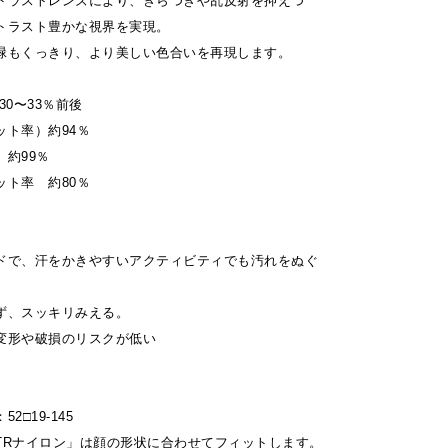
トラストレンズにより、ぎらつきや乱反射を抑えつ
トラスト豊かな視界を実現。
緑もくっきり、より美しい色合いを再現します。
30〜33％前後
ット率）約94％
約99％
ット率 約80％
ドで、汗をかきやすいアクティビティでも汚れをぬぐ
ず、スッキリみえる。
変形や破損のリスクが低い
2□19-145
TRナイロン」は顔の形状に合わせてフィットします。