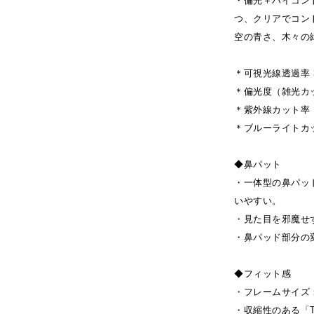
・偏光＋ハイコン
つ、クリアでコン
空の青さ、木々の
＊可視光線透過率 
＊偏光度（雑光カ
＊紫外線カット率 
＊ブルーライトカ
◆鼻パット
・一体型の鼻パッ
いやすい。
・見た目を邪魔せ
・鼻パッド部分の
◆フィット感
・フレームサイズ：5
・収縮性のある「