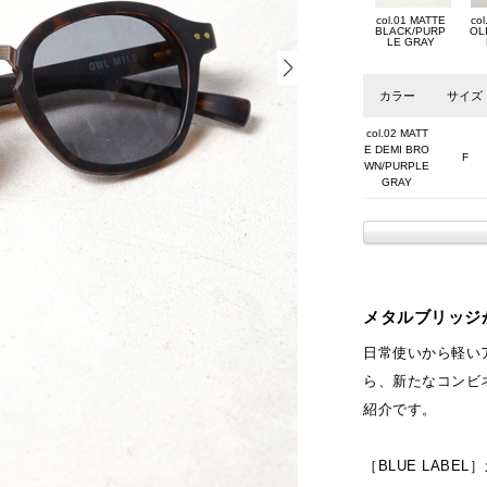
col.01 MATTE
co
BLACK/PURP
OL
LE GRAY
カラー
サイズ
col.02 MATT
E DEMI BRO
F
WN/PURPLE
GRAY
メタルブリッジ
日常使いから軽いア
ら、新たなコンビネ
紹介です。
［BLUE LABE