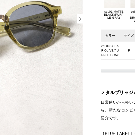
col.01 MATTE
co
BLACK/PURP
LE GRAY
BR
カラー
サイズ
col.03 CLEA
R OLIVE/PU
F
RPLE GRAY
メタルブリッジ
日常使いから軽いア
ら、新たなコンビネ
紹介です。
［BLUE LABE