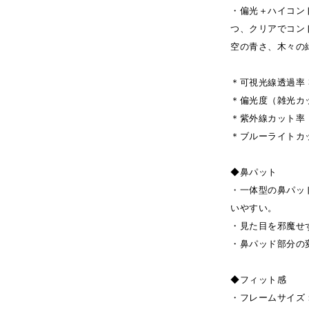
・偏光＋ハイコン
つ、クリアでコン
空の青さ、木々の
＊可視光線透過率 
＊偏光度（雑光カ
＊紫外線カット率 
＊ブルーライトカ
◆鼻パット
・一体型の鼻パッ
いやすい。
・見た目を邪魔せ
・鼻パッド部分の
◆フィット感
・フレームサイズ：5