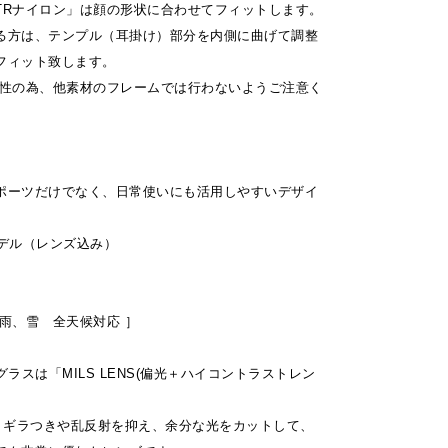
TRナイロン」は顔の形状に合わせてフィットします。
る方は、テンプル（耳掛け）部分を内側に曲げて調整
フィット致します。
特性の為、他素材のフレームでは行わないようご注意く
ポーツだけでなく、日常使いにも活用しやすいデザイ
モデル（レンズ込み）
雨、雪 全天候対応 ］
ングラスは「MILS LENS(偏光＋ハイコントラストレン
は、ギラつきや乱反射を抑え、余分な光をカットして、