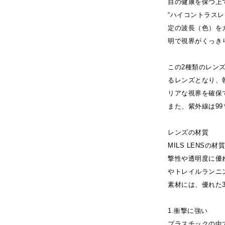
目の健康を保つ上
“ハイコントラス
定の波長（色）を
明で視界がくっき
この2種類のレン
るレンズとなり、
リアな視界を確保
また、紫外線は9
レンズの材質
MILS LENS
撃性や透明度に優
やトレイルランニ
素材には、優れた
1.衝撃に強い
プラスチックの中