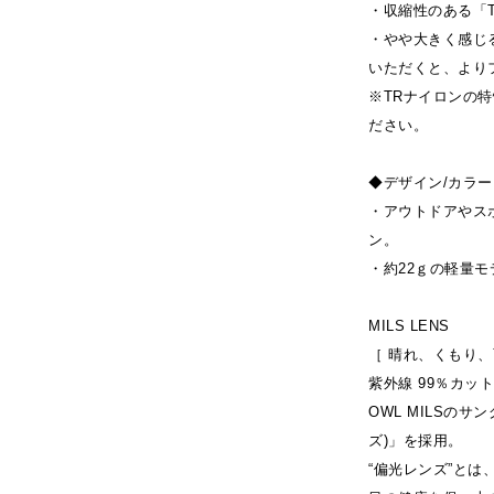
・収縮性のある「
・やや大きく感じ
いただくと、より
※TRナイロンの
ださい。
◆デザイン/カラー
・アウトドアやス
ン。
・約22ｇの軽量
MILS LENS
［ 晴れ、くもり、
紫外線 99％カット
OWL MILSのサ
ズ)」を採用。
“偏光レンズ”と