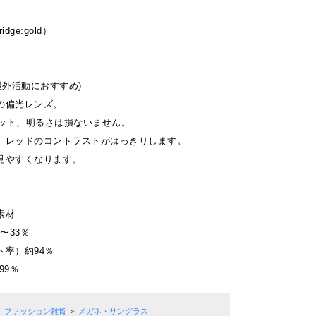
idge:gold）
屋外活動におすすめ)
の偏光レンズ。
カット、明るさは損ないません。
、レッドのコントラストがはっきりします。
見やすくなります。
素材
〜33％
ト率）約94％
99％
ファッション雑貨
＞
メガネ・サングラス