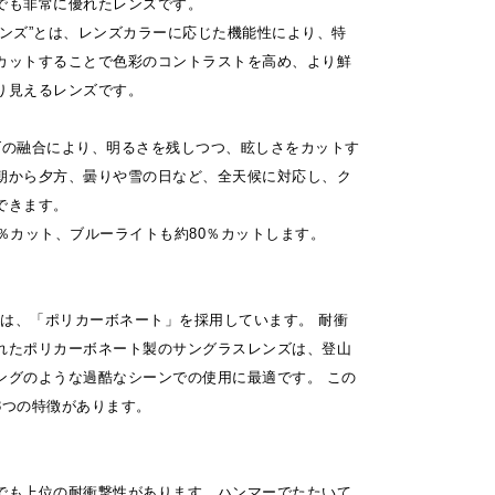
でも非常に優れたレンズです。
レンズ”とは、レンズカラーに応じた機能性により、特
カットすることで色彩のコントラストを高め、より鮮
り見えるレンズです。
ズの融合により、明るさを残しつつ、眩しさをカットす
朝から夕方、曇りや雪の日など、全天候に対応し、ク
できます。
9％カット、ブルーライトも約80％カットします。
の材質は、「ポリカーボネート」を採用しています。 耐衝
れたポリカーボネート製のサングラスレンズは、登山
ングのような過酷なシーンでの使用に最適です。 この
3つの特徴があります。
でも上位の耐衝撃性があります。ハンマーでたたいて