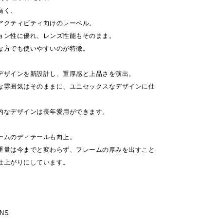
高く、
アクティビティ向けのレーベル。
ョン性に優れ、レンズ性能もそのまま。
な方でも使いやすいのが特徴。
デザインを新設計し、重厚感と上品さを演出。
な雰囲気はそのままに、ユニセックスなデザインに仕
的なデザインは長年愛用ができます。
ームのディテールも向上。
重量は今までと変わらず、フレームの厚みを出すこと
仕上がりにしています。
。
NS