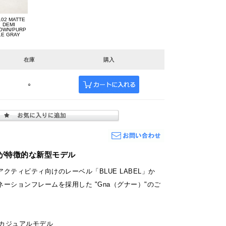
l.02 MATTE
DEMI
OWN/PURP
LE GRAY
在庫
購入
○
が特徴的な新型モデル
クティビティ向けのレーベル「BLUE LABEL」か
ーションフレームを採用した "Gna（グナー）"のご
L］カジュアルモデル