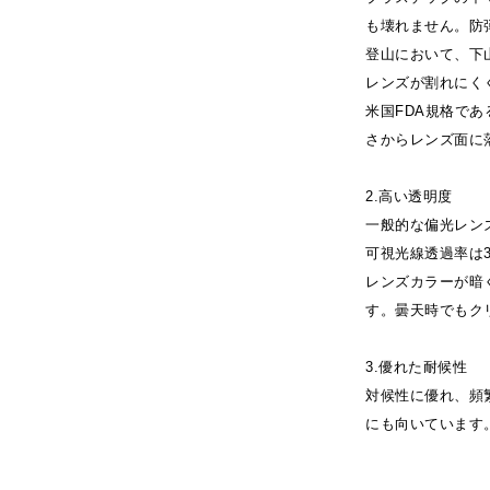
も壊れません。防
登山において、下
レンズが割れにく
米国FDA規格であ
さからレンズ面に
2.高い透明度
一般的な偏光レンズ
可視光線透過率は3
レンズカラーが暗
す。曇天時でもク
3.優れた耐候性
対候性に優れ、頻
にも向いています