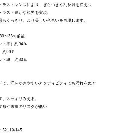
トラストレンズにより、ぎらつきや乱反射を抑えつ
トラスト豊かな視界を実現。
緑もくっきり、より美しい色合いを再現します。
30〜33％前後
ット率）約94％
約99％
ット率 約80％
ドで、汗をかきやすいアクティビティでも汚れをぬぐ
ず、スッキリみえる。
変形や破損のリスクが低い
2□19-145