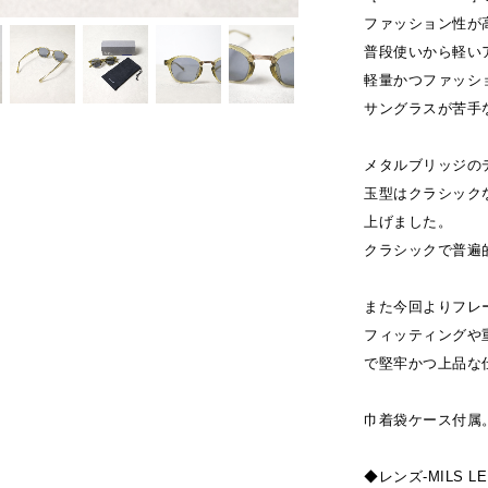
ファッション性が
普段使いから軽い
軽量かつファッシ
サングラスが苦手
メタルブリッジの
玉型はクラシック
上げました。
クラシックで普遍
また今回よりフレ
フィッティングや
で堅牢かつ上品な
巾着袋ケース付属
◆レンズ-MILS LE