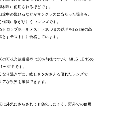
弾材料に使用されるほどです。
山途中の飛び石などがサングラスに当たった場合も、
く怪我に繋がりにくいレンズです。
るドロップボールテスト（16.3ｇの鉄球を127cmの高
落とすテスト）に合格しています。
の可視光線透過率は20％前後ですが、MILS LENSの
1〜32％です。
くなり過ぎずに、眩しさをおさえる優れたレンズで
リアな視界を確保できます。
繁に外気にさらされても劣化しにくく、野外での使用
。